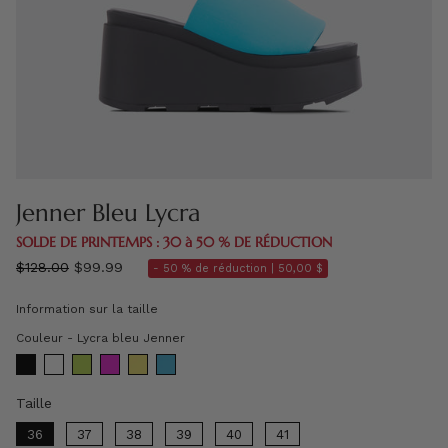
Jenner Bleu Lycra
SOLDE DE PRINTEMPS : 30 à 50 % DE RÉDUCTION
régulier
$128.00
$99.99
- 50 % de réduction |
50,00 $
prix
Information sur la taille
Couleur
Couleur
-
Lycra bleu Jenner
Taille
Taille
36
37
38
39
40
41