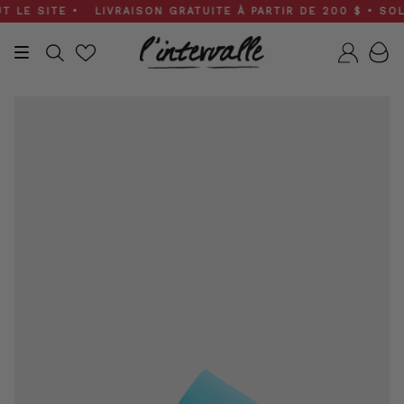
Skip
E SITE • LIVRAISON GRATUITE À PARTIR DE 200 $ • SOLDES
to
content
Recherche
Compt