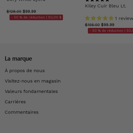
Kiley Cuir Bleu Lt.
$128.00
$99.99
- 50 % de réduction |
50,00 $
1 revie
$158.00
$99.99
- 50 % de réduction |
50,
La marque
À propos de nous
Visitez-nous en magasin
Valeurs fondamentales
Carrières
Commentaires