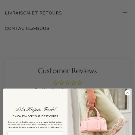
LIVRAISON ET RETOURS
CONTACTEZ-NOUS
Customer Reviews
Be the first to write a review
Write a review
Let’s Keep in Touch!
ENJOY 10% OFF YOUR FIRST ORDER
Be among the first to explore new arrivals, limited-edition
releases, and exclusive offers—carefully curated for those
who value timeless elegance and superior craftsmanship.
Email