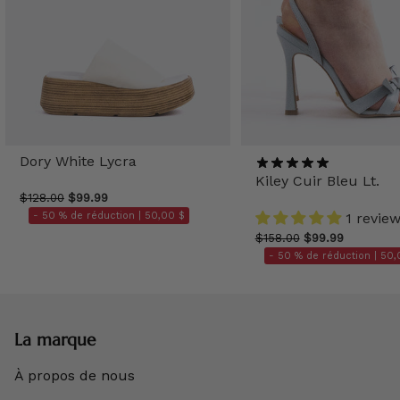
Dory White Lycra
Kiley Cuir Bleu Lt.
$128.00
$99.99
- 50 % de réduction |
50,00 $
1 revie
$158.00
$99.99
- 50 % de réduction |
50,
La marque
À propos de nous