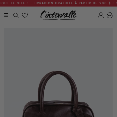
Skip
 LE SITE • LIVRAISON GRATUITE À PARTIR DE 200 $ • SOLD
to
content
Recherche
Compt