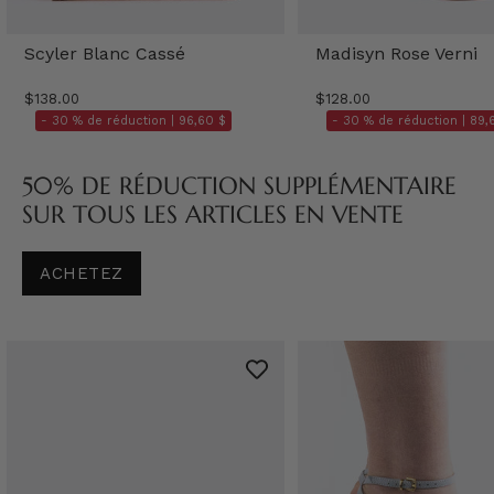
Scyler Blanc Cassé
Madisyn Rose Verni
$138.00
$128.00
- 30 % de réduction |
96,60 $
- 30 % de réduction |
89,
50% DE RÉDUCTION SUPPLÉMENTAIRE
SUR TOUS LES ARTICLES EN VENTE
ACHETEZ