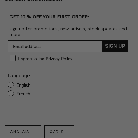
GET 10 % OFF YOUR FIRST ORDER:
sign up for promotions, new arrivals, stock updates and
more.
SIGN UP
I agree to the Privacy Policy
Language:
English
French
Langue
Monnaie
ANGLAIS
CAD $