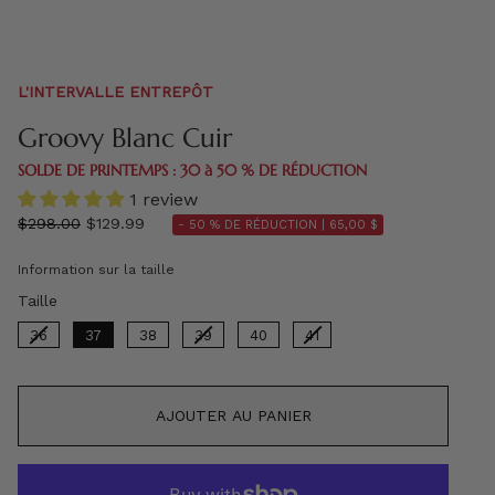
L'INTERVALLE ENTREPÔT
Groovy Blanc Cuir
SOLDE DE PRINTEMPS : 30 à 50 % DE RÉDUCTION
1 review
régulier
$298.00
$129.99
- 50 % DE RÉDUCTION |
65,00 $
prix
Information sur la taille
Taille
Taille
36
37
38
39
40
41
AJOUTER AU PANIER