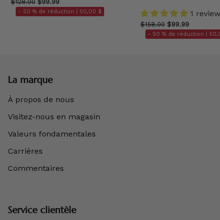
$128.00
$99.99
- 50 % de réduction |
50,00 $
1 revie
$158.00
$99.99
- 50 % de réduction |
50,
La marque
À propos de nous
Visitez-nous en magasin
Valeurs fondamentales
Carrières
Commentaires
Service clientèle