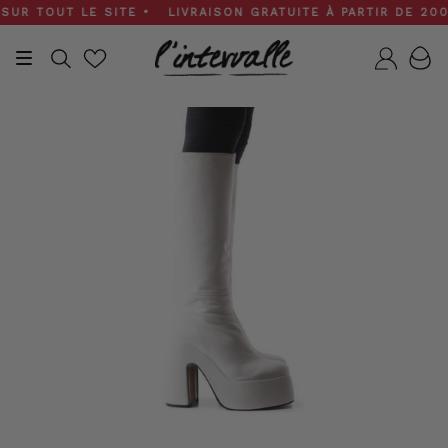
Skip
R TOUT LE SITE • LIVRAISON GRATUITE À PARTIR DE 200 $ 
to
content
Recherche
Compt