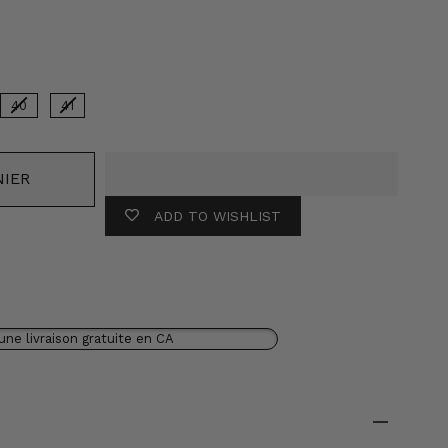
leur
40
41
NIER
ADD TO WISHLIST
une livraison gratuite en CA