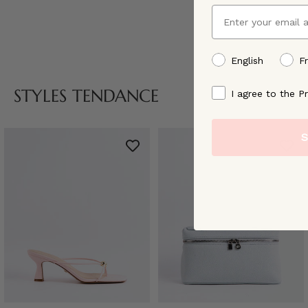
Email
preffered language
English
F
By signing up, you ag
STYLES TENDANCE
I agree to the Pr
S