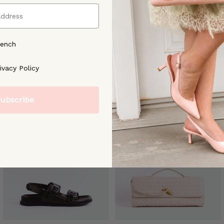
rench
ree to our [Privacy Policy]
ivacy Policy
ubscribe