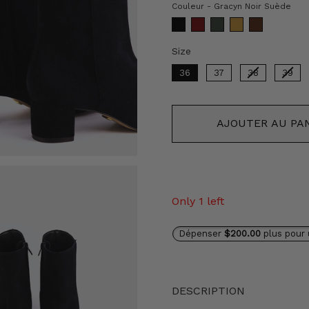
Cou
Couleur
-
Gracyn Noir Suède
Size
Size
36
37
38
39
AJOUTER AU PA
Only 1 left
Dépenser
$200.00
plus pour 
DESCRIPTION