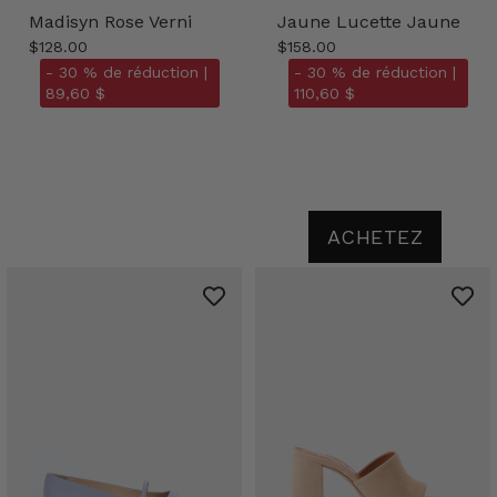
Madisyn Rose Verni
Jaune Lucette Jaune
$128.00
$158.00
- 30 % de réduction |
- 30 % de réduction |
89,60 $
110,60 $
ACHETEZ