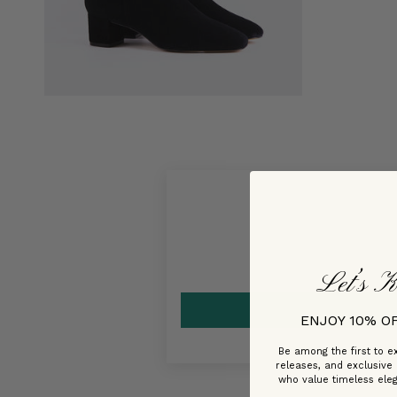
Let’s K
ENJOY 10% O
Be among the first to ex
releases, and exclusive
who value timeless ele