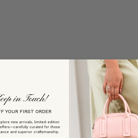
Customer Reviews
Be the first to write a review
eep in Touch!
Write a review
FF YOUR FIRST ORDER
plore new arrivals, limited-edition
 offers—carefully curated for those
gance and superior craftsmanship.