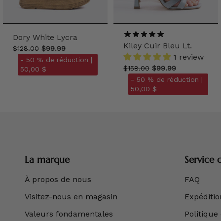
Dory White Lycra
Kiley Cuir Bleu Lt.
$128.00
$99.99
1 review
- 50 % de réduction |
$158.00
$99.99
50,00 $
- 50 % de réduction |
50,00 $
La marque
Service c
À propos de nous
FAQ
Visitez-nous en magasin
Expédition
Valeurs fondamentales
Politique