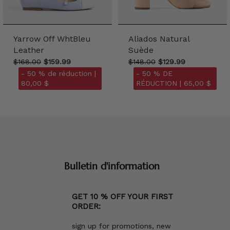
Yarrow Off WhtBleu
Aliados Natural
Leather
Suède
$168.00
$159.99
$148.00
$129.99
- 50 % de réduction |
- 50 % DE
80,00 $
RÉDUCTION |
65,00 $
Bulletin d'information
GET 10 % OFF YOUR FIRST
ORDER:
sign up for promotions, new