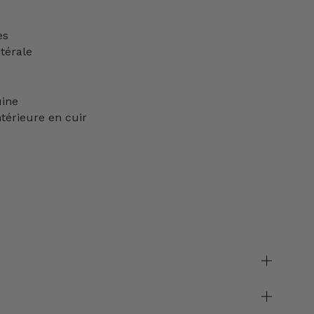
es
térale
uine
térieure en cuir