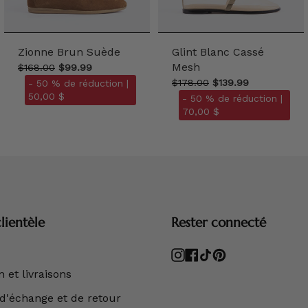
Zionne Brun Suède
Glint Blanc Cassé
Mesh
$168.00
$99.99
$178.00
$139.99
- 50 % de réduction |
50,00 $
- 50 % de réduction |
70,00 $
lientèle
Rester connecté
Instagram
Facebook
TikTok
Pinterest
 et livraisons
 d'échange et de retour