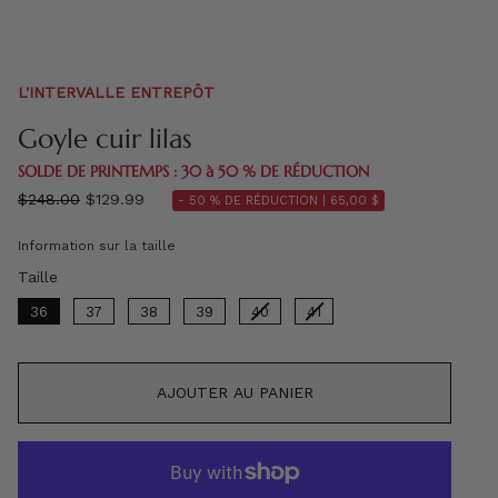
L'INTERVALLE ENTREPÔT
Goyle cuir lilas
SOLDE DE PRINTEMPS : 30 à 50 % DE RÉDUCTION
régulier
$248.00
$129.99
- 50 % DE RÉDUCTION |
65,00 $
prix
Information sur la taille
Taille
Taille
36
37
38
39
40
41
AJOUTER AU PANIER