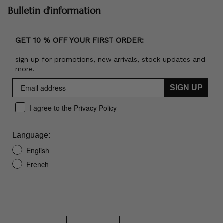
Bulletin d'information
GET 10 % OFF YOUR FIRST ORDER:
sign up for promotions, new arrivals, stock updates and
more.
SIGN UP
I agree to the Privacy Policy
Language:
English
French
Langue
Monnaie