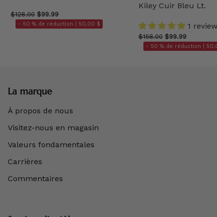
Kiley Cuir Bleu Lt.
$128.00
$99.99
- 50 % de réduction |
50,00 $
1 revie
$158.00
$99.99
- 50 % de réduction |
50,
La marque
À propos de nous
Visitez-nous en magasin
Valeurs fondamentales
Carrières
Commentaires