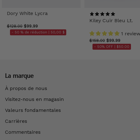
Dory White Lycra
Kiley Cuir Bleu Lt.
$128.00
$99.99
- 50 % de réduction |
50,00 $
1 revie
$158.00
$99.99
- 50% OFF |
$50.00
La marque
À propos de nous
Visitez-nous en magasin
Valeurs fondamentales
Carrières
Commentaires