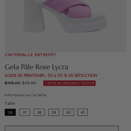
L'INTERVALLE ENTREPÔT
Gela Pâle Rose Lycra
SOLDE DE PRINTEMPS : 30 à 50 % DE RÉDUCTION
régulier
$108.00
$49.99
- 50 % de réduction |
25,00 $
prix
Information sur la taille
Taille
Taille
36
37
38
39
40
41