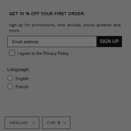
GET 10 % OFF YOUR FIRST ORDER:
sign up for promotions, new arrivals, stock updates and
more.
SIGN UP
I agree to the Privacy Policy
Language:
English
French
Langue
Monnaie
ANGLAIS
CAD $