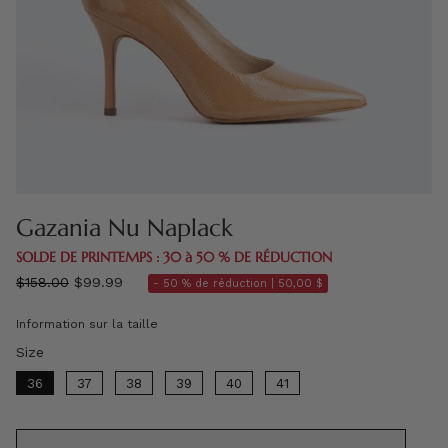
Gazania Nu Naplack
SOLDE DE PRINTEMPS : 30 à 50 % DE RÉDUCTION
régulier
$158.00
$99.99
- 50 % de réduction |
50,00 $
prix
Information sur la taille
Size
Size
36
37
38
39
40
41