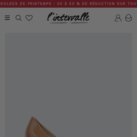
Skip
LDES DE PRINTEMPS : 30 À 50 % DE RÉDUCTION SUR TOUT LE
to
content
Recherche
Compt