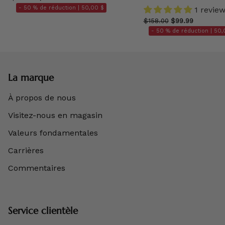
- 50 % de réduction |
50,00 $
1 revie
$158.00
$99.99
- 50 % de réduction |
50,
La marque
À propos de nous
Visitez-nous en magasin
Valeurs fondamentales
Carrières
Commentaires
Service clientèle