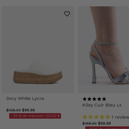
Dory White Lycra
Kiley Cuir Bleu Lt.
$128.00
$99.99
- 50 % de réduction |
50,00 $
1 revie
$158.00
$99.99