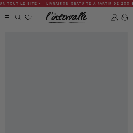
Skip
TOUT LE SITE • LIVRAISON GRATUITE À PARTIR DE 200 $ • 
to
content
Recherche
Compt