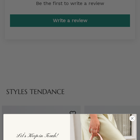
Be the first to write a review
Write a review
STYLES TENDANCE
Let’s Keep in Touch!