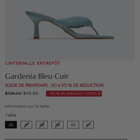
L'INTERVALLE ENTREPÔT
Gardenia Bleu Cuir
SOLDE DE PRINTEMPS : 30 à 50 % DE RÉDUCTION
régulier
$138.00
$49.99
- 50 % de réduction |
25,00 $
prix
Information sur la taille
Taille
Taille
36
37
38
39
40
41