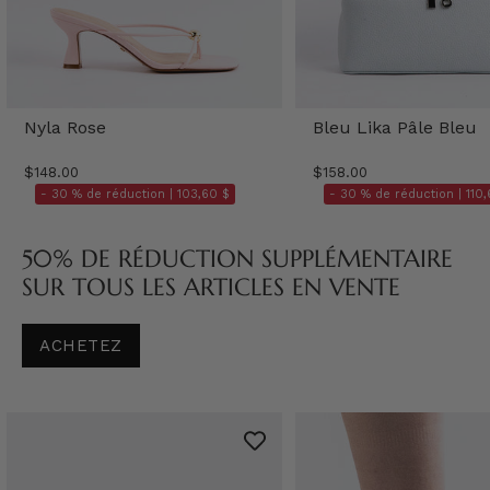
Nyla Rose
Bleu Lika Pâle Bleu
$148.00
$158.00
- 30 % de réduction |
103,60 $
- 30 % de réduction |
110,
50% DE RÉDUCTION SUPPLÉMENTAIRE
SUR TOUS LES ARTICLES EN VENTE
ACHETEZ