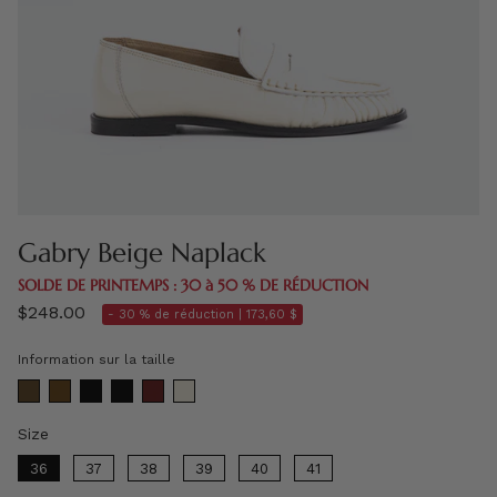
Gabry Beige Naplack
SOLDE DE PRINTEMPS : 30 à 50 % DE RÉDUCTION
$248.00
- 30 % de réduction |
173,60 $
Information sur la taille
Size
Size
36
37
38
39
40
41