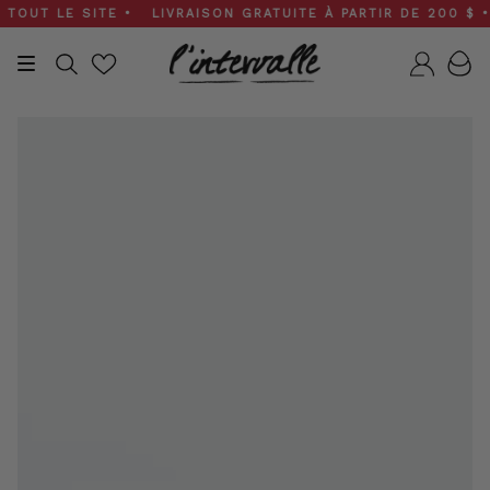
Skip
UT LE SITE • LIVRAISON GRATUITE À PARTIR DE 200 $ • SO
to
content
Recherche
Compt