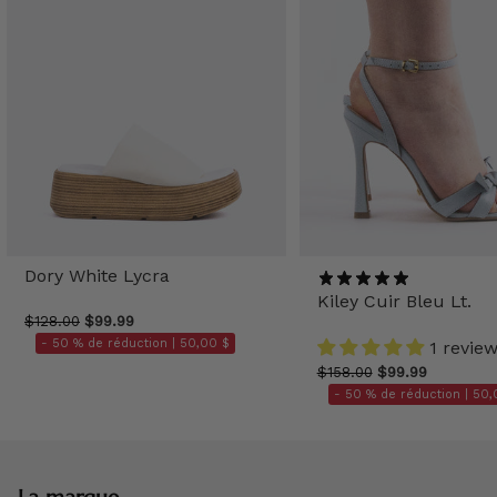
Dory White Lycra
Kiley Cuir Bleu Lt.
$128.00
$99.99
- 50 % de réduction |
50,00 $
1 revie
$158.00
$99.99
- 50 % de réduction |
50,
La marque