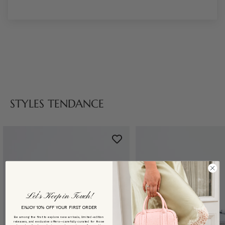
STYLES TENDANCE
Let’s Keep in Touch!
ENJOY 10% OFF YOUR FIRST ORDER
Be among the first to explore new arrivals, limited-edition
releases, and exclusive offers—carefully curated for those