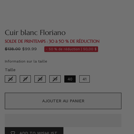
Cuir blanc Floriano
SOLDE DE PRINTEMPS : 30 à 50 % DE RÉDUCTION
régulier
$138.00
$99.99
- 50 % de réduction |
50,00 $
prix
Information sur la taille
Taille
Taille
36
37
38
39
40
41
AJOUTER AU PANIER
ADD TO WISHLIST