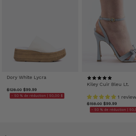
Dory White Lycra
Kiley Cuir Bleu Lt.
$128.00
$99.99
- 50 % de réduction |
50,00 $
1 revie
$158.00
$99.99
- 50 % de réduction |
50,