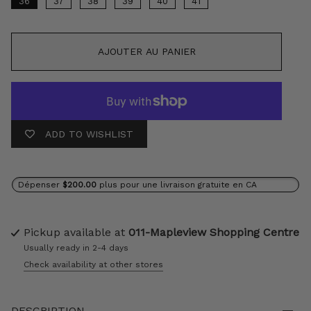
36
37
38
39
40
41
AJOUTER AU PANIER
ADD TO WISHLIST
Dépenser
$200.00
plus pour une livraison gratuite en CA
Pickup available at
011-Mapleview Shopping Centre
Usually ready in 2-4 days
Check availability at other stores
DESCRIPTION