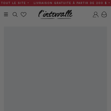
Skip
UT LE SITE • LIVRAISON GRATUITE À PARTIR DE 200 $ • SO
to
content
Recherche
Compt