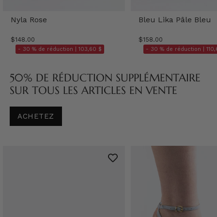
Nyla Rose
Bleu Lika Pâle Bleu
$148.00
$158.00
- 30 % de réduction |
103,60 $
- 30 % de réduction |
110,
50% DE RÉDUCTION SUPPLÉMENTAIRE
SUR TOUS LES ARTICLES EN VENTE
ACHETEZ