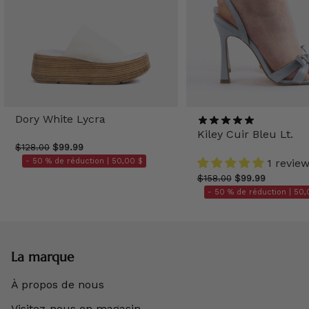
Dory White Lycra
Kiley Cuir Bleu Lt.
$128.00
$99.99
- 50 % de réduction |
50,00 $
1 revie
$158.00
$99.99
- 50 % de réduction |
50,
La marque
À propos de nous
Visitez-nous en magasin