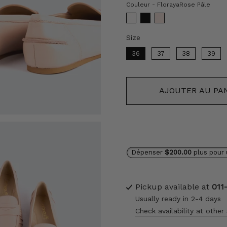
Cou
Couleur
-
FlorayaRose Pâle
Size
Size
36
37
38
39
AJOUTER AU PA
Dépenser
$200.00
plus pour 
Pickup available at
011
Usually ready in 2-4 days
Check availability at other