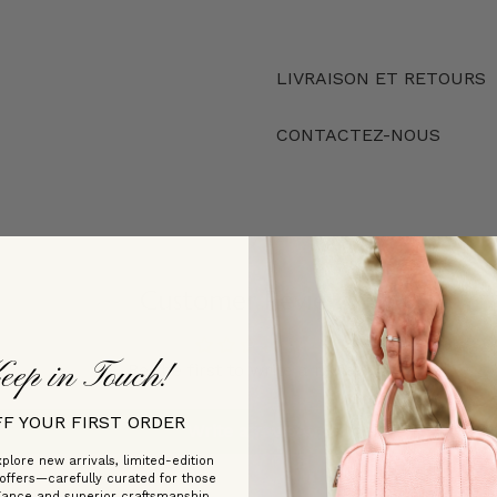
LIVRAISON ET RETOURS
CONTACTEZ-NOUS
Customer Reviews
eep in Touch!
Be the first to write a review
FF YOUR FIRST ORDER
Write a review
plore new arrivals, limited-edition
 offers—carefully curated for those
gance and superior craftsmanship.