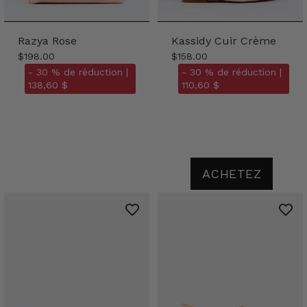
Razya Rose
Kassidy Cuir Crème
$198.00
$158.00
- 30 % de réduction |
- 30 % de réduction |
138,60 $
110,60 $
ACHETEZ