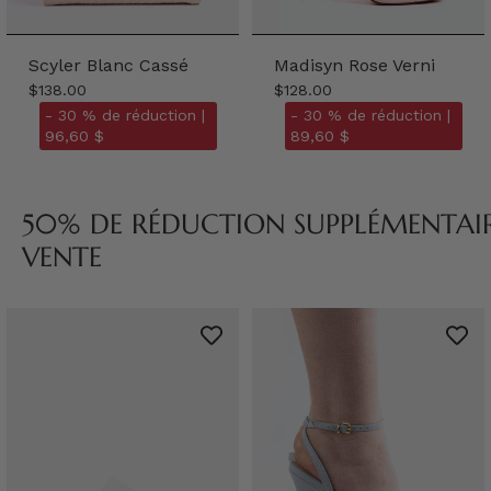
Scyler Blanc Cassé
Madisyn Rose Verni
$138.00
$128.00
- 30 % de réduction |
- 30 % de réduction |
96,60 $
89,60 $
50% DE RÉDUCTION SUPPLÉMENTAIRE
VENTE