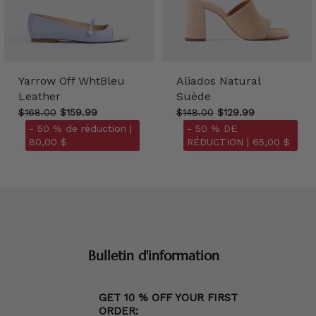
Yarrow Off WhtBleu
Aliados Natural
Leather
Suède
$168.00
$159.99
$148.00
$129.99
- 50 % de réduction |
- 50 % DE
80,00 $
RÉDUCTION |
65,00 $
Bulletin d'information
GET 10 % OFF YOUR FIRST
ORDER: