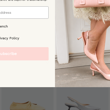
rench
ree to our [Privacy Policy]
ivacy Policy
ubscribe