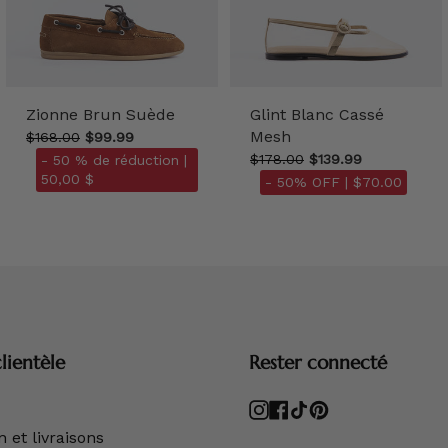
Zionne Brun Suède
Glint Blanc Cassé
Mesh
$168.00
$99.99
$178.00
$139.99
- 50 % de réduction |
50,00 $
- 50% OFF |
$70.00
lientèle
Rester connecté
Instagram
Facebook
TikTok
Pinterest
 et livraisons