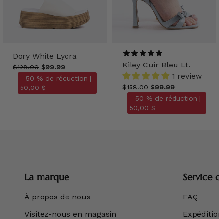
Dory White Lycra
Kiley Cuir Bleu Lt.
$128.00
$99.99
1 review
- 50 % de réduction |
$158.00
$99.99
50,00 $
- 50 % de réduction |
50,00 $
La marque
Service c
À propos de nous
FAQ
Visitez-nous en magasin
Expédition