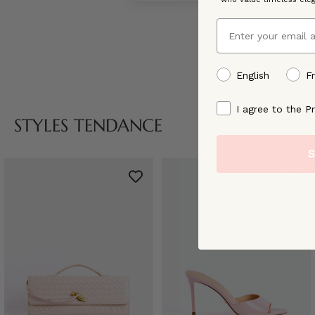
Email
preffered language
English
F
By signing up, you ag
I agree to the Pr
STYLES TENDANCE
S