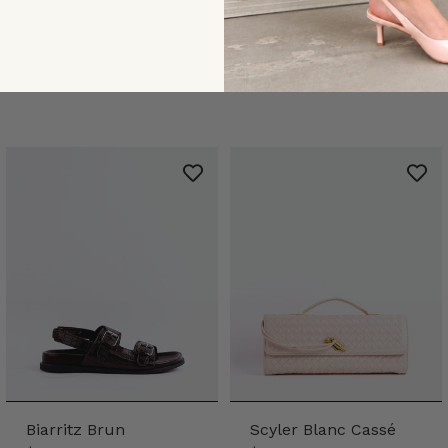
Biarritz Brun
Scyler Blanc Cassé