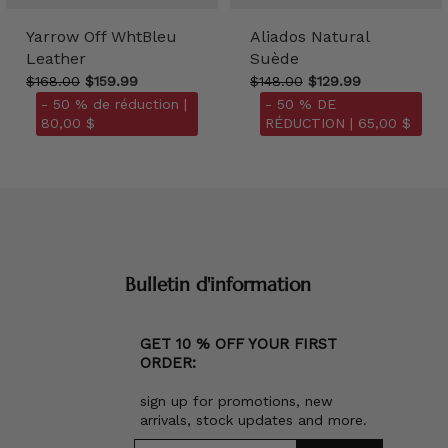
Yarrow Off WhtBleu
Aliados Natural
Leather
Suède
$168.00
$159.99
$148.00
$129.99
- 50 % de réduction |
- 50 % DE
80,00 $
RÉDUCTION |
65,00 $
Bulletin d'information
GET 10 % OFF YOUR FIRST
ORDER:
sign up for promotions, new
arrivals, stock updates and more.