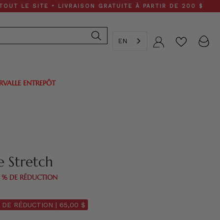
SITE • LIVRAISON GRATUITE À PARTIR DE 200 $
EN
Compte
ERVALLE ENTREPÔT
Flash Noir Suède Stretch
0 % DE RÉDUCTION
 DE RÉDUCTION |
65,00 $