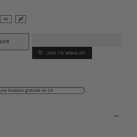
40
41
NIER
ADD TO WISHLIST
une livraison gratuite en CA