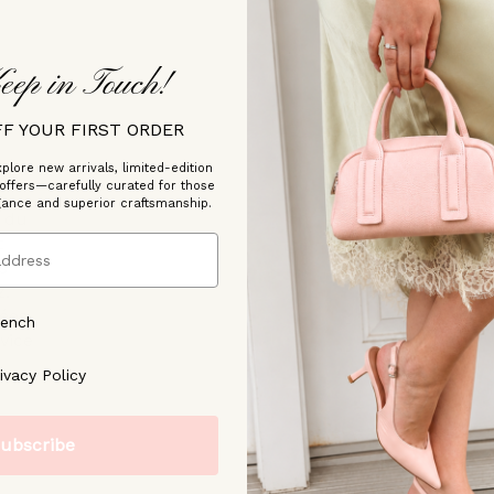
eep in Touch!
/2026
FF YOUR FIRST ORDER
plore new arrivals, limited-edition
 offers—carefully curated for those
gance and superior craftsmanship.
 du
t
s
z.
sées
rench
vice
ree to our [Privacy Policy]
ivacy Policy
ubscribe