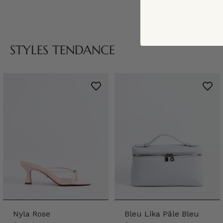
STYLES TENDANCE
Nyla Rose
Bleu Lika Pâle Bleu