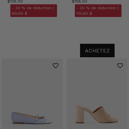
$128.00
$158.00
- 30 % de réduction |
- 30 % de réduction |
89,60 $
110,60 $
ACHETEZ