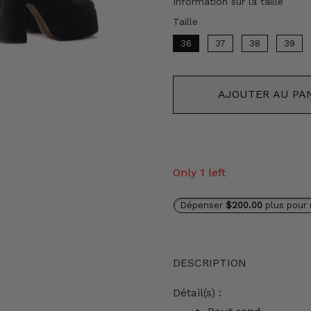
Information sur la taille
Taille
Taille
36
37
38
39
AJOUTER AU PA
Only 1 left
Dépenser
$200.00
plus pour 
DESCRIPTION
Détail(s) :