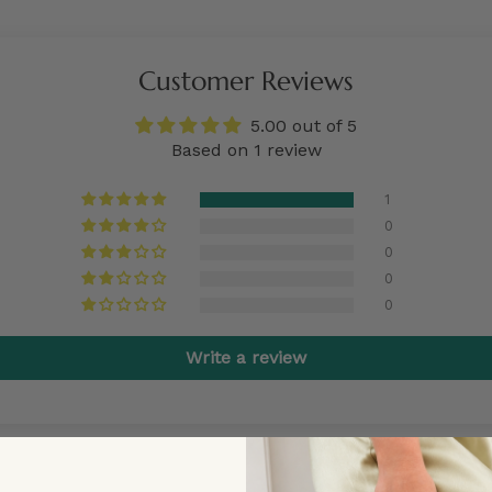
Customer Reviews
5.00 out of 5
Based on 1 review
1
0
0
0
0
Write a review