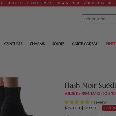
DES DE PRINTEMPS : 30 À 50 % DE RÉDUCTION SUR TOUT LE 
CEINTURES
CHARMS
SOLDES
CARTE CADEAU
L'INT
SOLDE DE PRINTEMPS : 30 à 5
1 review
régulier
$228.00
$129.99
- 50 %
prix