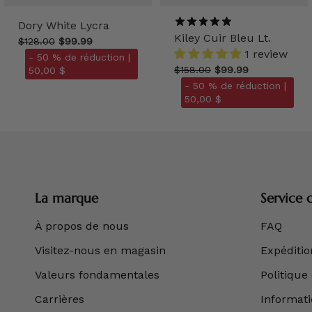
Dory White Lycra
Kiley Cuir Bleu Lt.
$128.00
$99.99
1 review
- 50 % de réduction |
$158.00
$99.99
50,00 $
- 50 % de réduction |
50,00 $
La marque
Service c
À propos de nous
FAQ
Visitez-nous en magasin
Expédition
Valeurs fondamentales
Politique
Carrières
Informatio