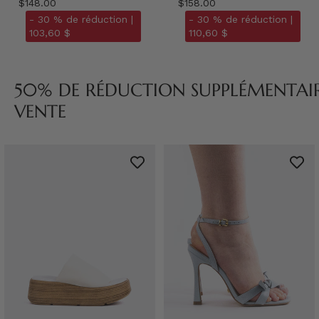
$148.00
$158.00
- 30 % de réduction |
- 30 % de réduction |
103,60 $
110,60 $
50% DE RÉDUCTION SUPPLÉMENTAIRE
VENTE