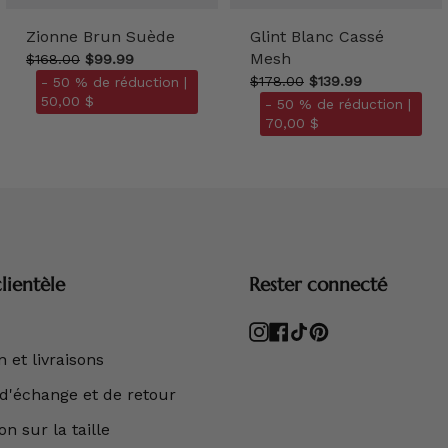
Zionne Brun Suède
Glint Blanc Cassé
Mesh
$168.00
$99.99
$178.00
$139.99
- 50 % de réduction |
50,00 $
- 50 % de réduction |
70,00 $
lientèle
Rester connecté
Instagram
Facebook
TikTok
Pinterest
 et livraisons
 d'échange et de retour
n sur la taille