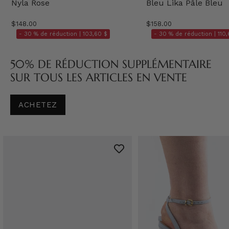
Nyla Rose
Bleu Lika Pâle Bleu
$148.00
$158.00
- 30 % de réduction |
103,60 $
- 30 % de réduction |
110,
50% DE RÉDUCTION SUPPLÉMENTAIRE
SUR TOUS LES ARTICLES EN VENTE
ACHETEZ