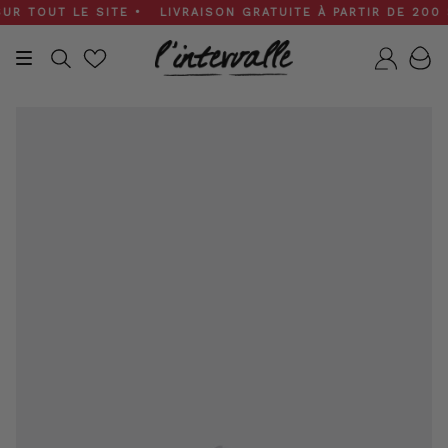
Skip
 TOUT LE SITE • LIVRAISON GRATUITE À PARTIR DE 200 $ •
to
content
Recherche
Compt