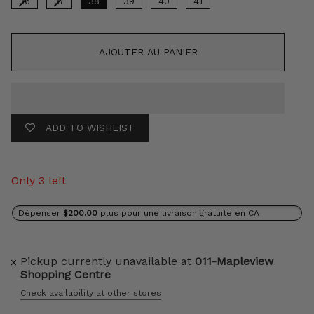
36
37
38
39
40
41
AJOUTER AU PANIER
ADD TO WISHLIST
Only 3 left
Dépenser
$200.00
plus pour une livraison gratuite en CA
Pickup currently unavailable at
011-Mapleview
Shopping Centre
Check availability at other stores