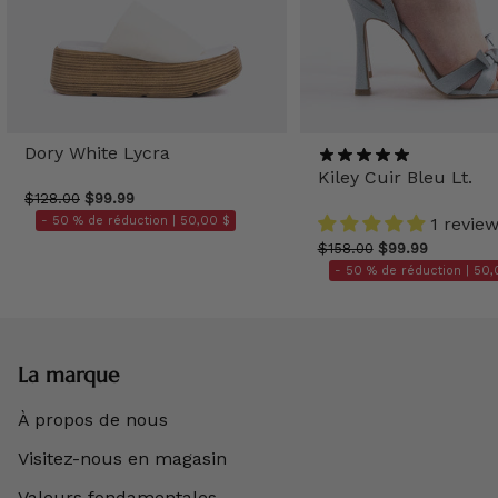
Dory White Lycra
Kiley Cuir Bleu Lt.
$128.00
$99.99
- 50 % de réduction |
50,00 $
1 revie
$158.00
$99.99
- 50 % de réduction |
50,
La marque
À propos de nous
Visitez-nous en magasin
Valeurs fondamentales