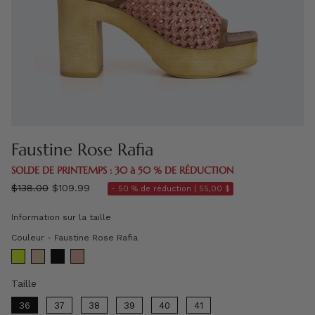
Faustine Rose Rafia
SOLDE DE PRINTEMPS : 30 à 50 % DE RÉDUCTION
régulier
$138.00
$109.99
- 50 % de réduction |
55,00 $
prix
Information sur la taille
Couleur
Couleur
-
Faustine Rose Rafia
Taille
Taille
36
37
38
39
40
41