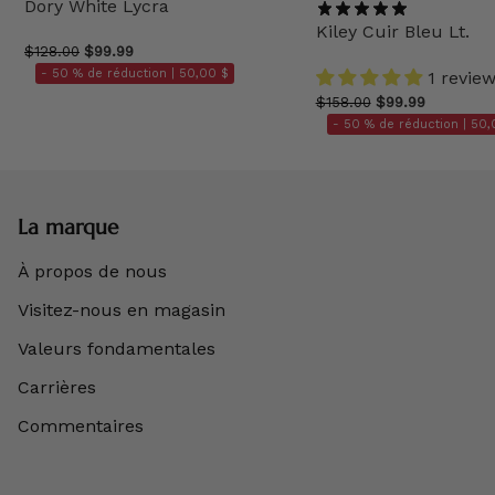
Dory White Lycra
Kiley Cuir Bleu Lt.
$128.00
$99.99
- 50 % de réduction |
50,00 $
1 revie
$158.00
$99.99
- 50 % de réduction |
50,
La marque
À propos de nous
Visitez-nous en magasin
Valeurs fondamentales
Carrières
Commentaires