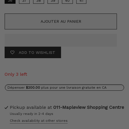
36
37
38
39
40
41
AJOUTER AU PANIER
ADD TO WISHLIST
Only 3 left
Dépenser
$200.00
plus pour une livraison gratuite en CA
Pickup available at
011-Mapleview Shopping Centre
Usually ready in 2-4 days
Check availability at other stores