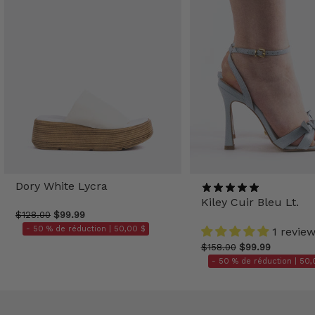
Dory White Lycra
Kiley Cuir Bleu Lt.
$128.00
$99.99
- 50 % de réduction |
50,00 $
1 revie
$158.00
$99.99
- 50 % de réduction |
50,