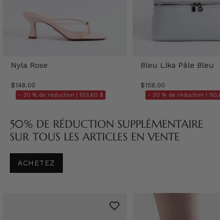
Nyla Rose
Bleu Lika Pâle Bleu
$148.00
$158.00
- 30 % de réduction |
103,60 $
- 30 % de réduction |
110,
50% DE RÉDUCTION SUPPLÉMENTAIRE
SUR TOUS LES ARTICLES EN VENTE
ACHETEZ