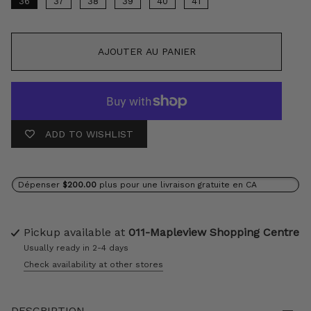
36
37
38
39
40
41
AJOUTER AU PANIER
ADD TO WISHLIST
Dépenser
$200.00
plus pour une livraison gratuite en CA
Pickup available at
011-Mapleview Shopping Centre
Usually ready in 2-4 days
Check availability at other stores
DESCRIPTION