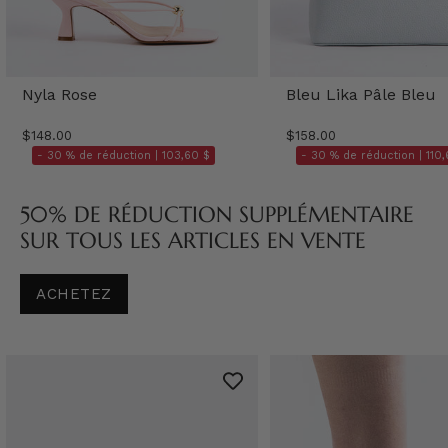
Nyla Rose
Bleu Lika Pâle Bleu
$148.00
$158.00
- 30 % de réduction |
103,60 $
- 30 % de réduction |
110,
50% DE RÉDUCTION SUPPLÉMENTAIRE
SUR TOUS LES ARTICLES EN VENTE
ACHETEZ