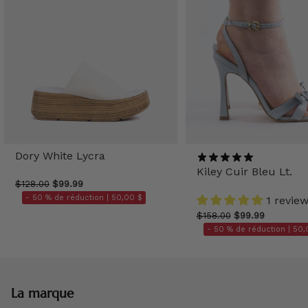
Dory White Lycra
Kiley Cuir Bleu Lt.
$128.00
$99.99
- 50 % de réduction |
50,00 $
1 revie
$158.00
$99.99
- 50 % de réduction |
50,
La marque