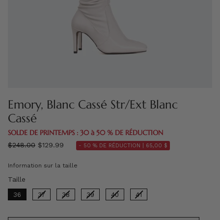
Emory, Blanc Cassé Str/Ext Blanc
Cassé
SOLDE DE PRINTEMPS : 30 à 50 % DE RÉDUCTION
régulier
$248.00
$129.99
- 50 % DE RÉDUCTION |
65,00 $
prix
Information sur la taille
Taille
Taille
36
37
38
39
40
41