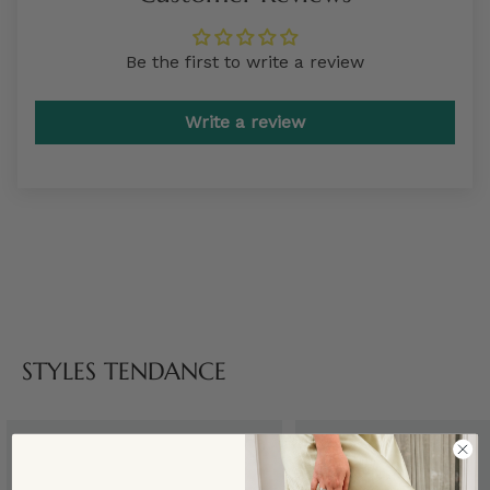
Be the first to write a review
Write a review
STYLES TENDANCE