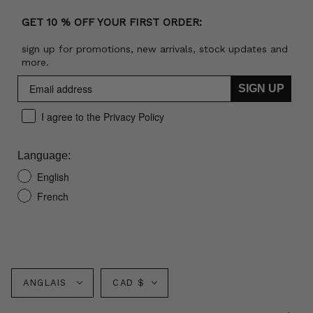
GET 10 % OFF YOUR FIRST ORDER:
sign up for promotions, new arrivals, stock updates and
more.
SIGN UP
I agree to the Privacy Policy
Language:
English
French
Langue
Monnaie
ANGLAIS
CAD $