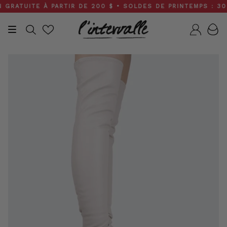
Skip
ATUITE À PARTIR DE 200 $ • SOLDES DE PRINTEMPS : 30 À 
to
content
Recherche
Compt