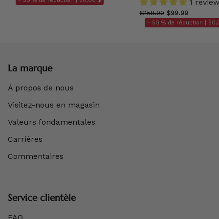
- 50 % de réduction |
50,00 $
1 revie
$158.00
$99.99
- 50 % de réduction |
50,
La marque
À propos de nous
Visitez-nous en magasin
Valeurs fondamentales
Carrières
Commentaires
Service clientèle
FAQ