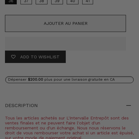
36
37
38
39
40
41
AJOUTER AU PANIER
ADD TO WISHLIST
Dépenser
$200.00
plus pour une livraison gratuite en CA
DESCRIPTION
Tous les articles achetés sur L'Intervalle Entrepôt sont des
ventes finales et ne peuvent faire l'objet d'un
remboursement ou d'un échange. Nous nous réservons le
droit de vous rembourser votre achat si un article est épuisé,
sur votre mode de paiement original.