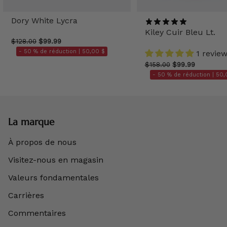
Dory White Lycra
Kiley Cuir Bleu Lt.
$128.00
$99.99
- 50 % de réduction |
50,00 $
1 revie
$158.00
$99.99
- 50 % de réduction |
50,
La marque
À propos de nous
Visitez-nous en magasin
Valeurs fondamentales
Carrières
Commentaires