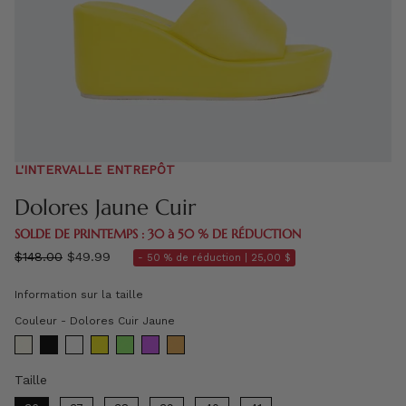
L'INTERVALLE ENTREPÔT
Dolores Jaune Cuir
SOLDE DE PRINTEMPS : 30 à 50 % DE RÉDUCTION
régulier
$148.00
$49.99
- 50 % de réduction |
25,00 $
prix
Information sur la taille
Couleur
Couleur
-
Dolores Cuir Jaune
Taille
Taille