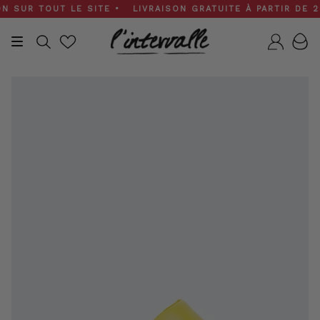
Skip
SUR TOUT LE SITE • LIVRAISON GRATUITE À PARTIR DE 200 
to
content
Recherche
Compt