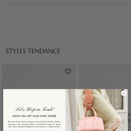
STYLES TENDANCE
Let’s Keep in Touch!
ENJOY 10% OFF YOUR FIRST ORDER
Be among the first to explore new arrivals, limited-edition
releases, and exclusive offers—carefully curated for those
who value timeless elegance and superior craftsmanship.