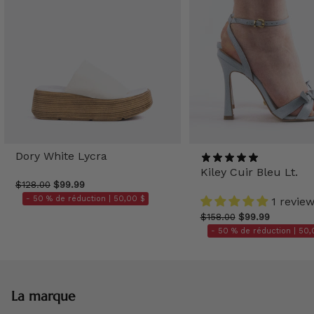
Dory White Lycra
Kiley Cuir Bleu Lt.
$128.00
$99.99
- 50 % de réduction |
50,00 $
1 revie
$158.00
$99.99
- 50 % de réduction |
50,
La marque