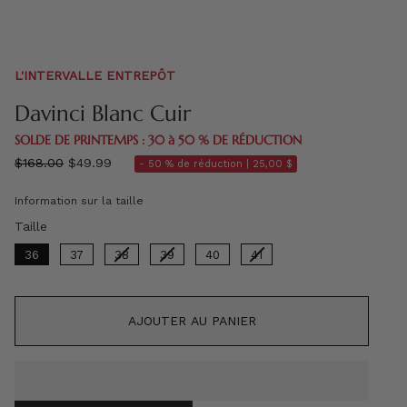
L'INTERVALLE ENTREPÔT
Davinci Blanc Cuir
SOLDE DE PRINTEMPS : 30 à 50 % DE RÉDUCTION
régulier
$168.00
$49.99
- 50 % de réduction |
25,00 $
prix
Information sur la taille
Taille
Taille
36
37
38
39
40
41
AJOUTER AU PANIER