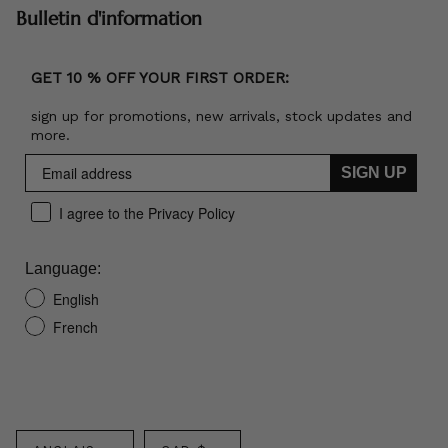
Bulletin d'information
GET 10 % OFF YOUR FIRST ORDER:
sign up for promotions, new arrivals, stock updates and
more.
SIGN UP
I agree to the Privacy Policy
Language:
English
French
Langue
Monnaie