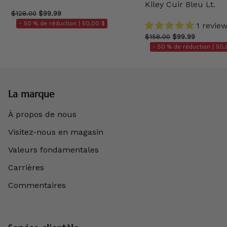
Kiley Cuir Bleu Lt.
$128.00
$99.99
- 50 % de réduction |
50,00 $
1 revie
$158.00
$99.99
- 50 % de réduction |
50,
La marque
À propos de nous
Visitez-nous en magasin
Valeurs fondamentales
Carrières
Commentaires