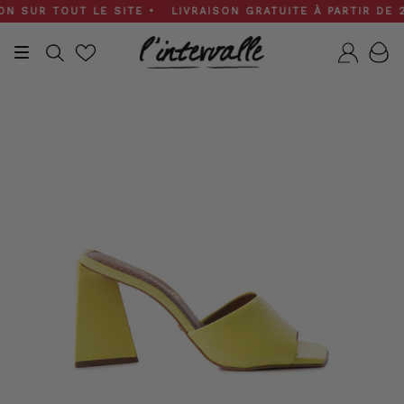
Skip
SUR TOUT LE SITE • LIVRAISON GRATUITE À PARTIR DE 200 
to
content
Recherche
Compt