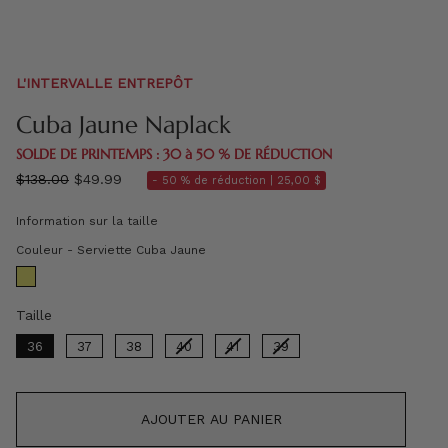
L'INTERVALLE ENTREPÔT
Cuba Jaune Naplack
SOLDE DE PRINTEMPS : 30 à 50 % DE RÉDUCTION
régulier
$138.00
$49.99
- 50 % de réduction |
25,00 $
prix
Information sur la taille
Couleur
Couleur
-
Serviette Cuba Jaune
Taille
Taille
36
37
38
40
41
39
AJOUTER AU PANIER