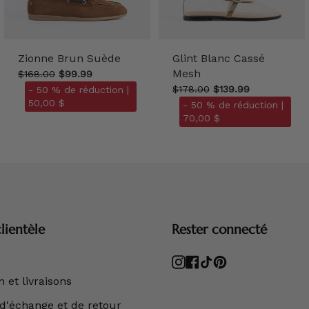
Zionne Brun Suède
Glint Blanc Cassé
Mesh
$168.00
$99.99
$178.00
$139.99
- 50 % de réduction |
50,00 $
- 50 % de réduction |
70,00 $
lientèle
Rester connecté
Instagram
Facebook
TikTok
Pinterest
 et livraisons
 d'échange et de retour