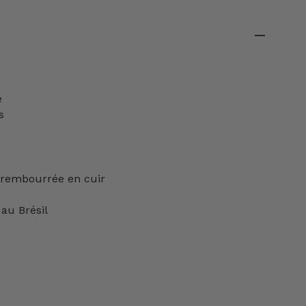
e
s
 rembourrée en cuir
 au Brésil