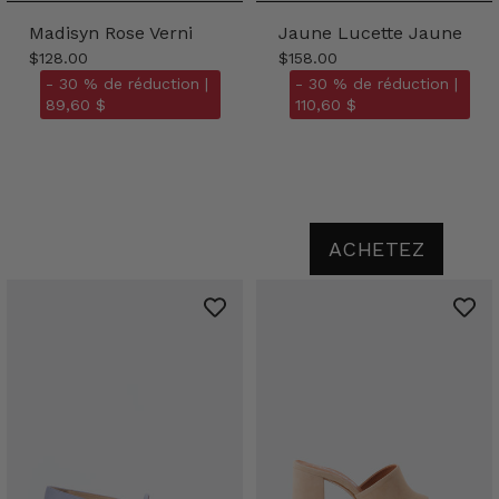
Madisyn Rose Verni
Jaune Lucette Jaune
$128.00
$158.00
- 30 % de réduction |
- 30 % de réduction |
89,60 $
110,60 $
ACHETEZ