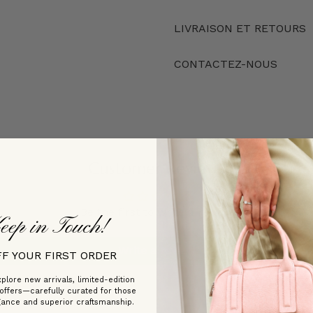
LIVRAISON ET RETOURS
CONTACTEZ-NOUS
Customer Reviews
Be the first to write a review
eep in Touch!
Write a review
FF YOUR FIRST ORDER
plore new arrivals, limited-edition
 offers—carefully curated for those
gance and superior craftsmanship.