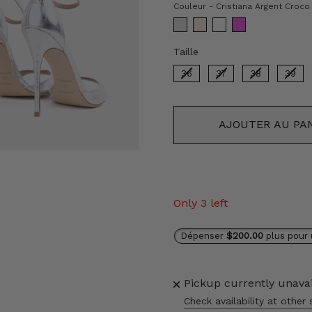
Couleur
-
Cristiana Argent Croco
Taille
Taille
36
37
38
39
AJOUTER AU PA
Only 3 left
Dépenser
$200.00
plus pour 
Pickup currently unava
Check availability at other 