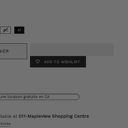
Couleur
40
41
NIER
ADD TO WISHLIST
une livraison gratuite en CA
ilable at
011-Mapleview Shopping Centre
stores