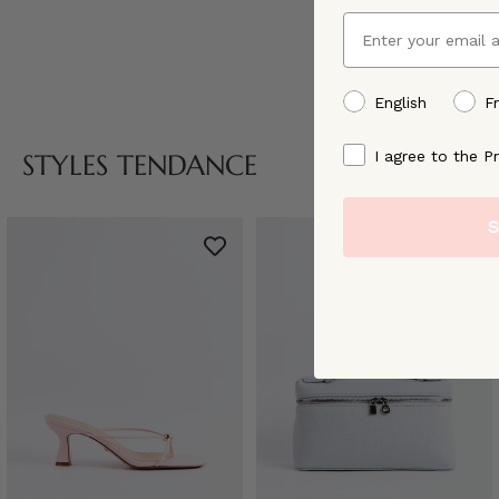
Email
preffered language
English
F
By signing up, you ag
I agree to the Pr
STYLES TENDANCE
S