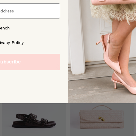
rench
ree to our [Privacy Policy]
ivacy Policy
ubscribe