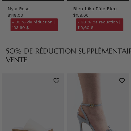
Nyla Rose
Bleu Lika Pâle Bleu
$148.00
$158.00
- 30 % de réduction |
- 30 % de réduction |
103,60 $
110,60 $
50% DE RÉDUCTION SUPPLÉMENTAIRE
VENTE