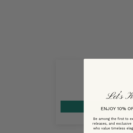
Let’s K
ENJOY 10% O
Be among the first to ex
releases, and exclusive
who value timeless ele