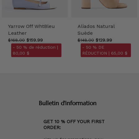
Yarrow Off WhtBleu
Aliados Natural
Leather
Suède
$168.00
$159.99
$148.00
$129.99
- 50 % de réduction |
- 50 % DE
80,00 $
RÉDUCTION |
65,00 $
Bulletin d'information
GET 10 % OFF YOUR FIRST
ORDER: