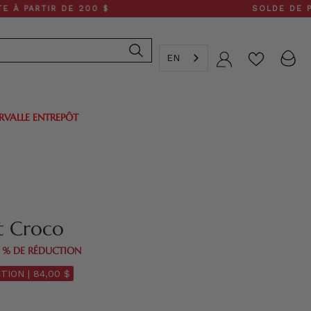
TIR DE 200 $
SOLDE DE PRINTEMP
EN
Compte
ERVALLE ENTREPÔT
t Croco
0 % DE RÉDUCTION
TION |
84,00 $