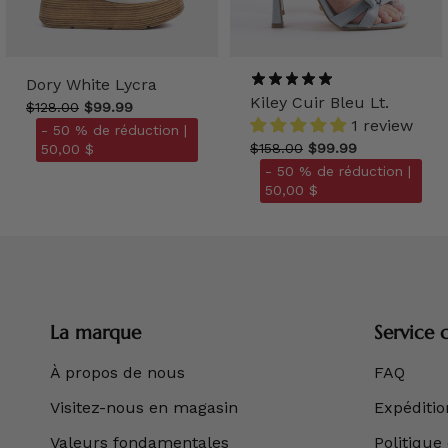
Dory White Lycra
Kiley Cuir Bleu Lt.
$128.00
$99.99
1 review
- 50 % de réduction |
$158.00
$99.99
50,00 $
- 50 % de réduction |
50,00 $
La marque
Service c
À propos de nous
FAQ
Visitez-nous en magasin
Expédition
Valeurs fondamentales
Politique