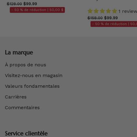
$128.00
$99.99
- 50 % de réduction |
50,00 $
1 revie
$158.00
$99.99
- 50 % de réduction |
50,
La marque
À propos de nous
Visitez-nous en magasin
Valeurs fondamentales
Carrières
Commentaires
Service clientèle