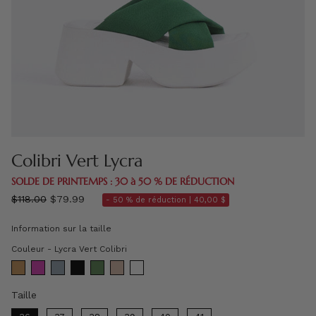
Colibri Vert Lycra
SOLDE DE PRINTEMPS : 30 à 50 % DE RÉDUCTION
régulier
$118.00
$79.99
- 50 % de réduction |
40,00 $
prix
Information sur la taille
Couleur
Couleur
-
Lycra Vert Colibri
Taille
Taille