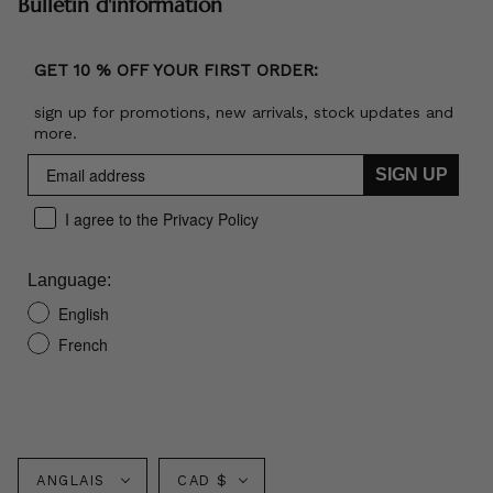
Bulletin d'information
GET 10 % OFF YOUR FIRST ORDER:
sign up for promotions, new arrivals, stock updates and
more.
SIGN UP
I agree to the Privacy Policy
Language:
English
French
Langue
Monnaie
ANGLAIS
CAD $