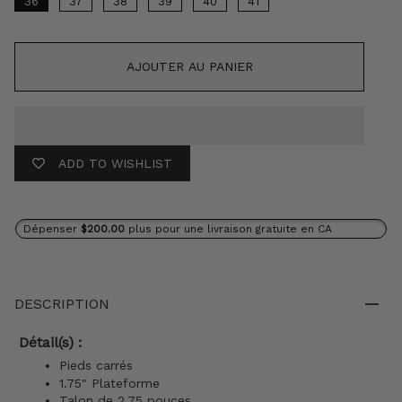
36
37
38
39
40
41
AJOUTER AU PANIER
ADD TO WISHLIST
Dépenser
$200.00
plus pour une livraison gratuite en CA
DESCRIPTION
Détail(s) :
Pieds carrés
1.75" Plateforme
Talon de 2,75 pouces