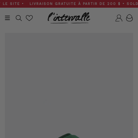
Skip
 SITE • LIVRAISON GRATUITE À PARTIR DE 200 $ • SOLDES 
to
content
Recherche
Compt