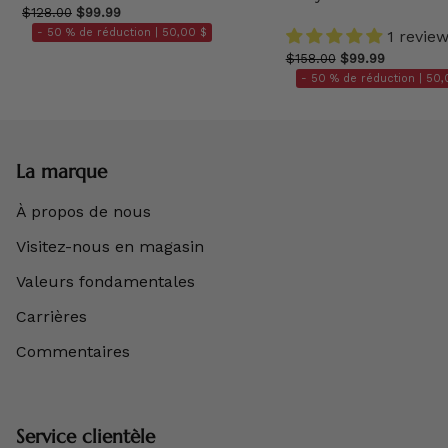
$128.00
$99.99
- 50 % de réduction |
50,00 $
1 revie
$158.00
$99.99
- 50 % de réduction |
50,
La marque
À propos de nous
Visitez-nous en magasin
Valeurs fondamentales
Carrières
Commentaires
Service clientèle