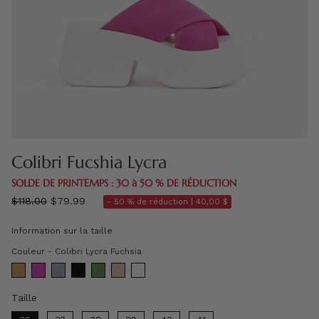
Colibri Fucshia Lycra
SOLDE DE PRINTEMPS : 30 à 50 % DE RÉDUCTION
régulier
$118.00
$79.99
- 50 % de réduction |
40,00 $
prix
Information sur la taille
Couleur
Couleur
-
Colibri Lycra Fuchsia
Taille
Taille