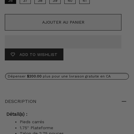
36
37
38
39
40
41
AJOUTER AU PANIER
ADD TO WISHLIST
Dépenser
$200.00
plus pour une livraison gratuite en CA
DESCRIPTION
Détail(s) :
Pieds carrés
1.75" Plateforme
Talon de 2,75 pouces