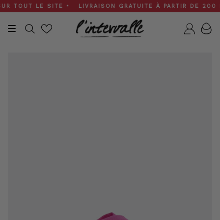
Skip
 TOUT LE SITE • LIVRAISON GRATUITE À PARTIR DE 200 $ •
to
content
Recherche
Compt