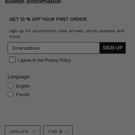
Bulletin d'information
GET 10 % OFF YOUR FIRST ORDER:
sign up for promotions, new arrivals, stock updates and
more.
SIGN UP
I agree to the Privacy Policy
Language:
English
French
Langue
Monnaie
ANGLAIS
CAD $