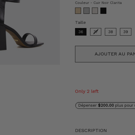
Coule
Couleur
-
Cuir Noir Clarita
Taille
Taille
36
37
38
39
AJOUTER AU PA
Only 2 left
Dépenser
$200.00
plus pour 
DESCRIPTION