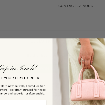
CONTACTEZ-NOUS
Customer Reviews
Be the first to write a review
eep in Touch!
Write a review
FF YOUR FIRST ORDER
plore new arrivals, limited-edition
 offers—carefully curated for those
gance and superior craftsmanship.