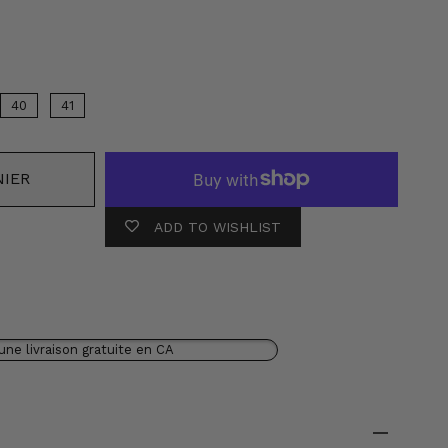
ur
40
41
NIER
ADD TO WISHLIST
une livraison gratuite en CA