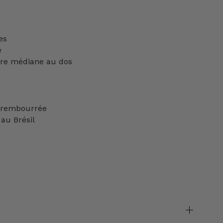
es
e
ère médiane au dos
e rembourrée
au Brésil