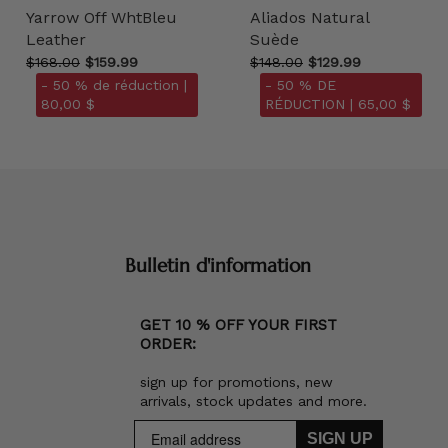
Yarrow Off WhtBleu
Aliados Natural
Leather
Suède
$168.00
$159.99
$148.00
$129.99
- 50 % de réduction |
- 50 % DE
80,00 $
RÉDUCTION |
65,00 $
Bulletin d'information
GET 10 % OFF YOUR FIRST
ORDER:
sign up for promotions, new
arrivals, stock updates and more.
SIGN UP