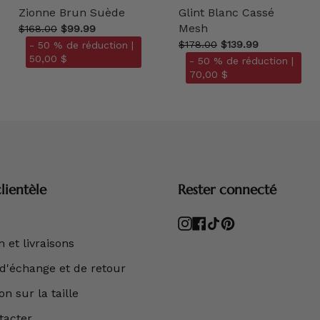
Zionne Brun Suède
Glint Blanc Cassé
Mesh
$168.00
$99.99
$178.00
$139.99
- 50 % de réduction |
50,00 $
- 50 % de réduction |
70,00 $
lientèle
Rester connecté
Instagram
Facebook
TikTok
Pinterest
 et livraisons
 d'échange et de retour
n sur la taille
tacter