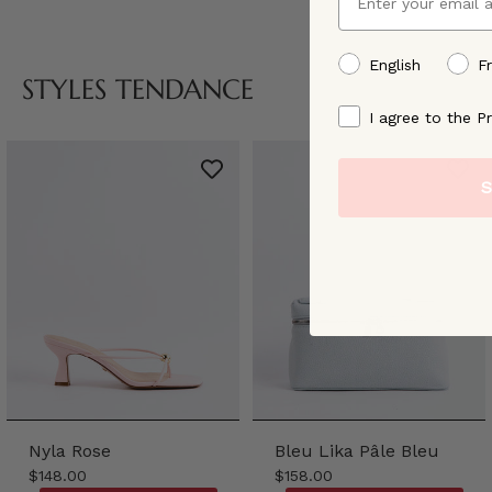
preffered language
English
F
STYLES TENDANCE
By signing up, you ag
I agree to the Pr
S
Nyla Rose
Bleu Lika Pâle Bleu
$148.00
$158.00