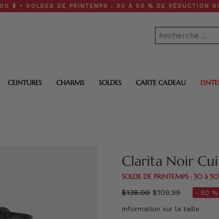
SOLDES DE PRINTEMPS : 30 À 50 % DE RÉDUCTION SUR TOUT 
CEINTURES
CHARMS
SOLDES
CARTE CADEAU
L'INT
Clarita Noir Cui
SOLDE DE PRINTEMPS : 30 à 5
régulier
$138.00
$109.99
- 50 % 
prix
Information sur la taille