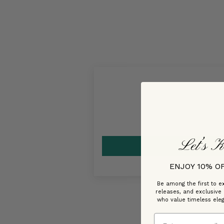
Let’s K
ENJOY 10% O
Be among the first to ex
releases, and exclusive
who value timeless ele
Email