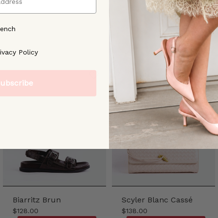
rench
ree to our [Privacy Policy]
ivacy Policy
ubscribe
Biarritz Brun
Scyler Blanc Cassé
$128.00
$138.00