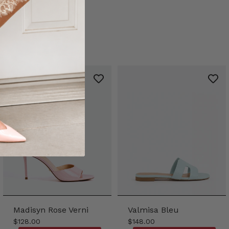
Madisyn Rose Verni
Valmisa Bleu
$128.00
$148.00