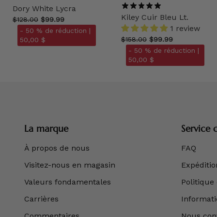
Dory White Lycra
Kiley Cuir Bleu Lt.
$128.00
$99.99
1 review
- 50 % de réduction |
$158.00
$99.99
50,00 $
- 50 % de réduction |
50,00 $
La marque
Service c
À propos de nous
FAQ
Visitez-nous en magasin
Expédition
Valeurs fondamentales
Politique
Carrières
Informatio
Commentaires
Nous con