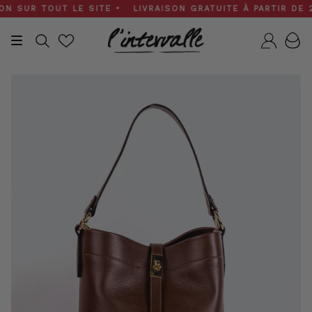
Skip
SUR TOUT LE SITE • LIVRAISON GRATUITE À PARTIR DE 200 
to
content
Recherche
Compt