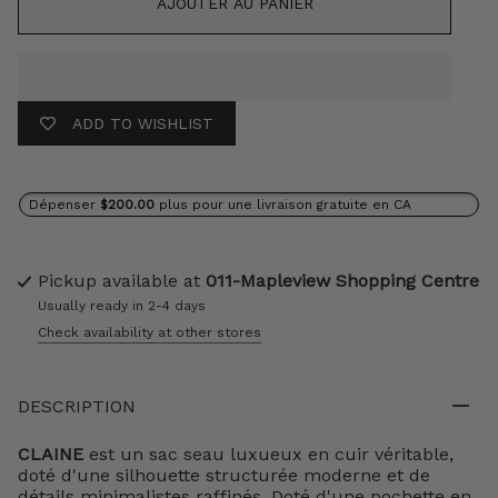
AJOUTER AU PANIER
ADD TO WISHLIST
Dépenser
$200.00
plus pour une livraison gratuite en CA
Pickup available at
011-Mapleview Shopping Centre
Usually ready in 2-4 days
Check availability at other stores
DESCRIPTION
CLAINE
est un sac seau luxueux en cuir véritable,
doté d'une silhouette structurée moderne et de
détails minimalistes raffinés. Doté d'une pochette en