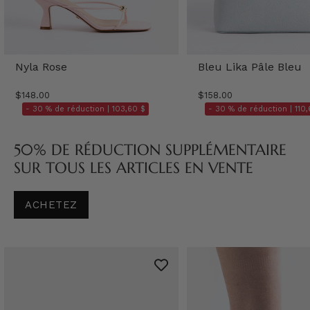
Nyla Rose
Bleu Lika Pâle Bleu
$148.00
$158.00
- 30 % de réduction |
103,60 $
- 30 % de réduction |
110,
50% DE RÉDUCTION SUPPLÉMENTAIRE
SUR TOUS LES ARTICLES EN VENTE
ACHETEZ