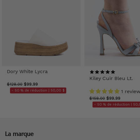
Dory White Lycra
Kiley Cuir Bleu Lt.
$128.00
$99.99
- 50 % de réduction |
50,00 $
1 revie
$158.00
$99.99
- 50 % de réduction |
50,
La marque