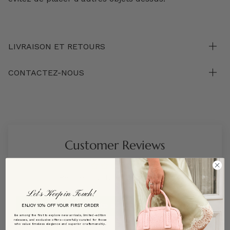
LIVRAISON ET RETOURS
CONTACTEZ-NOUS
Customer Reviews
Be the first to write a review
Let’s Keep in Touch!
Write a review
ENJOY 10% OFF YOUR FIRST ORDER
Be among the first to explore new arrivals, limited-edition
releases, and exclusive offers—carefully curated for those
who value timeless elegance and superior craftsmanship.