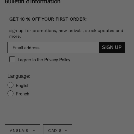
Bulletin d'information
GET 10 % OFF YOUR FIRST ORDER:
sign up for promotions, new arrivals, stock updates and
more.
SIGN UP
I agree to the Privacy Policy
Language:
English
French
Langue
Monnaie
ANGLAIS
CAD $