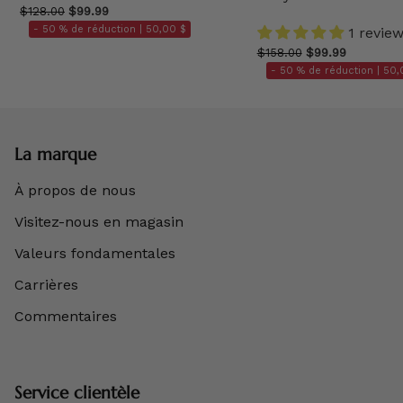
$128.00
$99.99
- 50 % de réduction |
50,00 $
1 revie
$158.00
$99.99
- 50 % de réduction |
50,
La marque
À propos de nous
Visitez-nous en magasin
Valeurs fondamentales
Carrières
Commentaires
Service clientèle