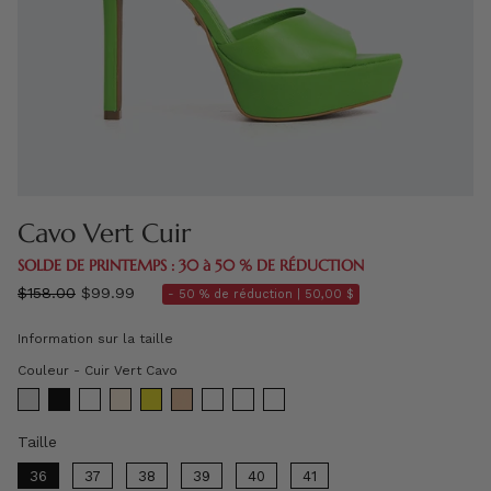
Cavo Vert Cuir
SOLDE DE PRINTEMPS : 30 à 50 % DE RÉDUCTION
régulier
$158.00
$99.99
- 50 % de réduction |
50,00 $
prix
Information sur la taille
Couleur
Couleur
-
Cuir Vert Cavo
Taille
Taille
36
37
38
39
40
41