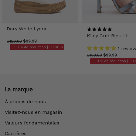
Dory White Lycra
Kiley Cuir Bleu Lt.
$128.00
$99.99
- 50 % de réduction |
50,00 $
1 revie
$158.00
$99.99
- 50 % de réduction |
50,
La marque
À propos de nous
Visitez-nous en magasin
Valeurs fondamentales
Carrières