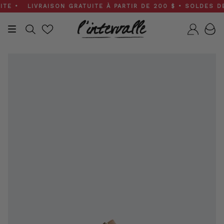
Skip
 • LIVRAISON GRATUITE À PARTIR DE 200 $ • SOLDES DE PR
to
content
Recherche
Compt