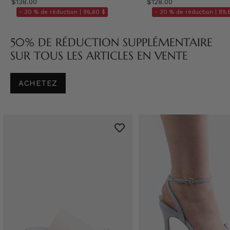
$138.00
$128.00
- 30 % de réduction |
96,60 $
- 30 % de réduction |
89,
50% DE RÉDUCTION SUPPLÉMENTAIRE
SUR TOUS LES ARTICLES EN VENTE
ACHETEZ