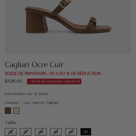
Cagliari Ocre Cuir
SOLDE DE PRINTEMPS : 30 à 50 % DE RÉDUCTION
$128.00
- 50 % de réduction |
64,00 $
Information sur la taille
Couleur
Couleur
-
Cuir marron Cagliari
Taille
Taille
36
37
38
39
40
41