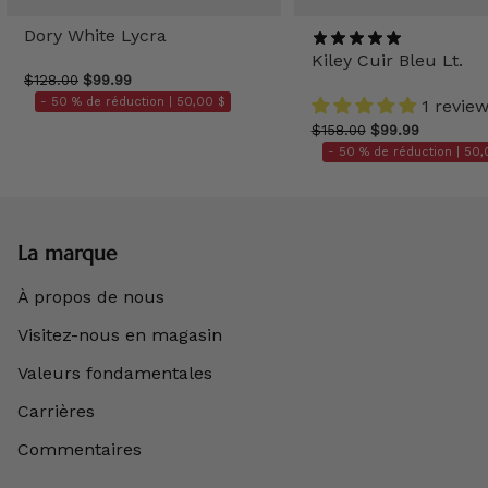
Dory White Lycra
Kiley Cuir Bleu Lt.
$128.00
$99.99
- 50 % de réduction |
50,00 $
1 revie
$158.00
$99.99
- 50 % de réduction |
50,
La marque
À propos de nous
Visitez-nous en magasin
Valeurs fondamentales
Carrières
Commentaires