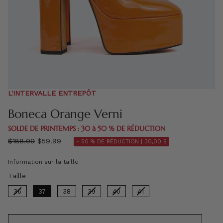
L'INTERVALLE ENTREPÔT
Boneca Orange Verni
SOLDE DE PRINTEMPS : 30 à 50 % DE RÉDUCTION
régulier
$188.00
$59.99
- 50 % DE RÉDUCTION |
30,00 $
prix
Information sur la taille
Taille
Taille
36
37
38
39
40
41