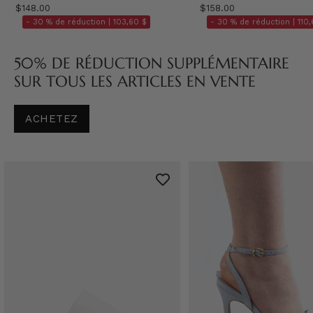
$148.00
$158.00
- 30 % de réduction |
103,60 $
- 30 % de réduction |
110,
50% DE RÉDUCTION SUPPLÉMENTAIRE
SUR TOUS LES ARTICLES EN VENTE
ACHETEZ