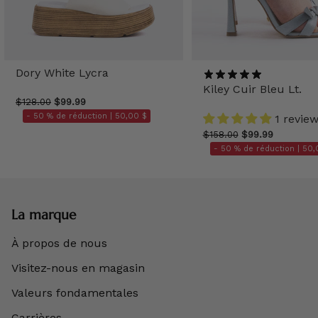
Dory White Lycra
Kiley Cuir Bleu Lt.
$128.00
$99.99
- 50 % de réduction |
50,00 $
1 revie
$158.00
$99.99
- 50 % de réduction |
50,
La marque
À propos de nous
Visitez-nous en magasin
Valeurs fondamentales
Carrières