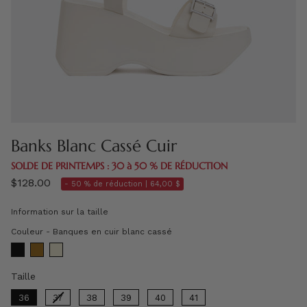
Banks Blanc Cassé Cuir
SOLDE DE PRINTEMPS : 30 à 50 % DE RÉDUCTION
$128.00
- 50 % de réduction |
64,00 $
Information sur la taille
Couleur
Couleur
-
Banques en cuir blanc cassé
Taille
Taille
36
37
38
39
40
41