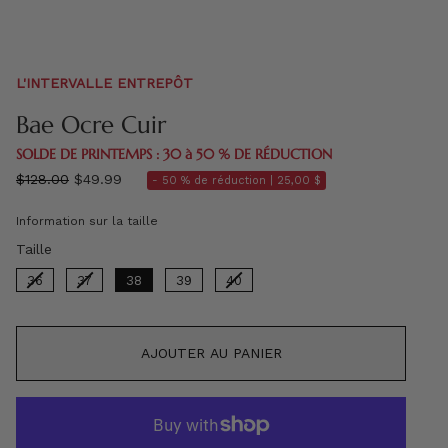
L'INTERVALLE ENTREPÔT
Bae Ocre Cuir
SOLDE DE PRINTEMPS : 30 à 50 % DE RÉDUCTION
régulier
$128.00
$49.99
- 50 % de réduction |
25,00 $
prix
Information sur la taille
Taille
Taille
36
37
38
39
40
AJOUTER AU PANIER