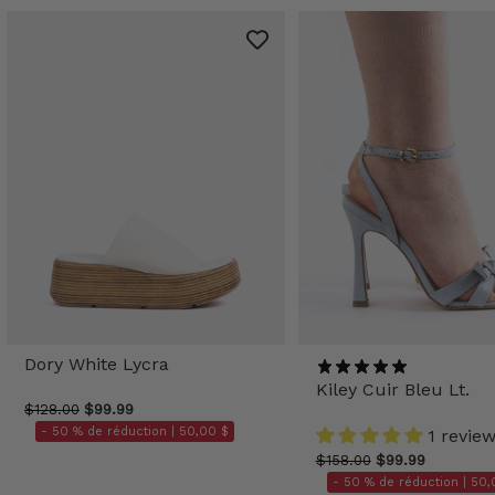
Dory White Lycra
Kiley Cuir Bleu Lt.
$128.00
$99.99
- 50 % de réduction |
50,00 $
1 revie
$158.00
$99.99
- 50 % de réduction |
50,