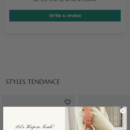
Write a review
STYLES TENDANCE
Let’s Keep in Touch!