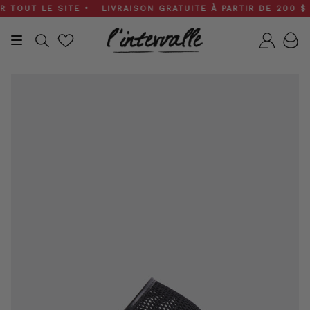
Skip
OUT LE SITE • LIVRAISON GRATUITE À PARTIR DE 200 $ • S
to
content
Recherche
Compt