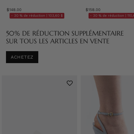
$148.00
$158.00
- 30 % de réduction |
103,60 $
- 30 % de réduction |
110,
50% DE RÉDUCTION SUPPLÉMENTAIRE
SUR TOUS LES ARTICLES EN VENTE
ACHETEZ