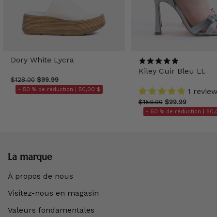
Dory White Lycra
Kiley Cuir Bleu Lt.
$128.00
$99.99
- 50 % de réduction |
50,00 $
1 revie
$158.00
$99.99
- 50 % de réduction |
50,
La marque
À propos de nous
Visitez-nous en magasin
Valeurs fondamentales