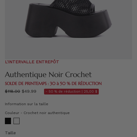
L'INTERVALLE ENTREPÔT
Authentique Noir Crochet
SOLDE DE PRINTEMPS : 30 à 50 % DE RÉDUCTION
régulier
$118.00
$49.99
- 50 % de réduction |
25,00 $
prix
Information sur la taille
Couleur
Couleur
-
Crochet noir authentique
Taille
Taille