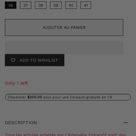
36
37
38
39
40
41
AJOUTER AU PANIER
ADD TO WISHLIST
Only 1 left
Dépenser
$200.00
plus pour une livraison gratuite en CA
DESCRIPTION
Tous les articles achetés sur L'Intervalle Entrepôt sont des