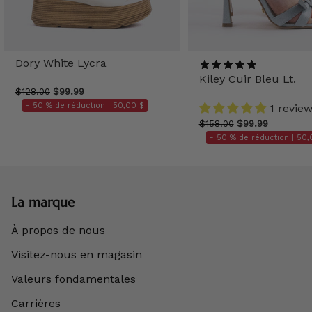
Dory White Lycra
Kiley Cuir Bleu Lt.
$128.00
$99.99
- 50 % de réduction |
50,00 $
1 revie
$158.00
$99.99
- 50 % de réduction |
50,
La marque
À propos de nous
Visitez-nous en magasin
Valeurs fondamentales
Carrières