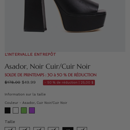
L'INTERVALLE ENTREPÔT
Asador, Noir Cuir/Cuir Noir
SOLDE DE PRINTEMPS : 30 à 50 % DE RÉDUCTION
régulier
$178.00
$49.99
- 50 % de réduction |
25,00 $
prix
Information sur la taille
Couleur
Couleur
-
Asador, Cuir Noir/Cuir Noir
Taille
Taille