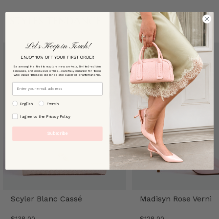
STYLES TENDANCE
Let’s Keep in Touch!
ENJOY 10% OFF YOUR FIRST ORDER
Be among the first to explore new arrivals, limited-edition
releases, and exclusive offers—carefully curated for those
who value timeless elegance and superior craftsmanship.
Email
preffered language
English
French
By signing up, you agree to our [Privacy Policy]
I agree to the Privacy Policy
Subscribe
Scyler Blanc Cassé
Madisyn Rose Verni
$138.00
$128.00