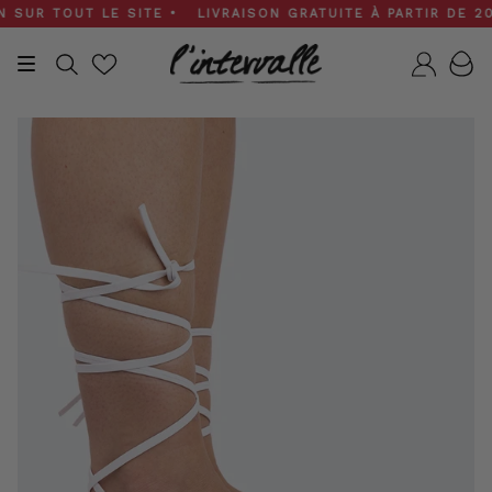
Skip
UR TOUT LE SITE • LIVRAISON GRATUITE À PARTIR DE 200 $
to
content
Recherche
Compt