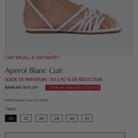
L'INTERVALLE ENTREPÔT
Aperol Blanc Cuir
SOLDE DE PRINTEMPS : 30 à 50 % DE RÉDUCTION
régulier
$128.00
$49.99
- 50 % de réduction |
25,00 $
prix
Information sur la taille
Taille
Taille
36
37
38
39
40
41