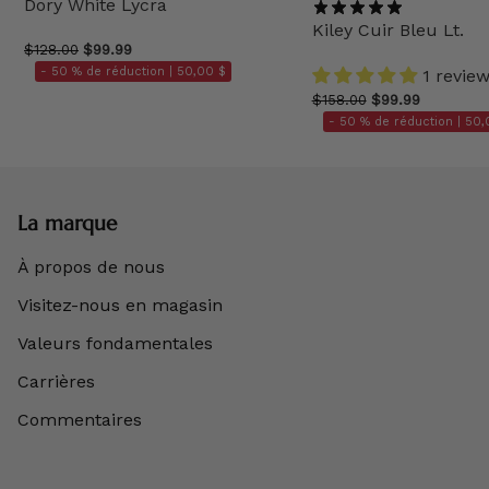
Dory White Lycra
Kiley Cuir Bleu Lt.
$128.00
$99.99
- 50 % de réduction |
50,00 $
1 revie
$158.00
$99.99
- 50 % de réduction |
50,
La marque
À propos de nous
Visitez-nous en magasin
Valeurs fondamentales
Carrières
Commentaires