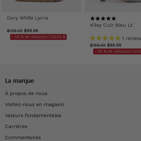
Dory White Lycra
Kiley Cuir Bleu Lt.
$128.00
$99.99
- 50 % de réduction |
50,00 $
1 revie
$158.00
$99.99
- 50 % de réduction |
50,
La marque
À propos de nous
Visitez-nous en magasin
Valeurs fondamentales
Carrières
Commentaires