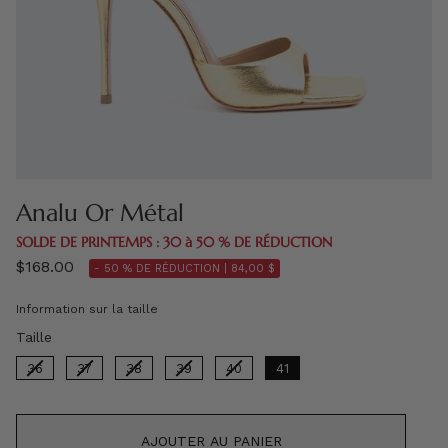
Analu Or Métal
SOLDE DE PRINTEMPS : 30 à 50 % DE RÉDUCTION
$168.00
- 50 % DE RÉDUCTION |
84,00 $
Information sur la taille
Taille
Taille
36
37
38
39
40
41
AJOUTER AU PANIER