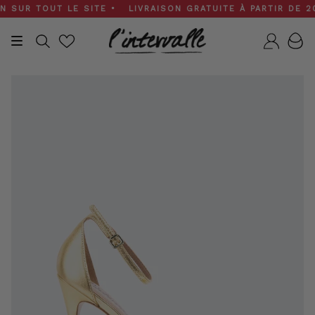
Skip
SUR TOUT LE SITE • LIVRAISON GRATUITE À PARTIR DE 200 
to
content
Recherche
Compt