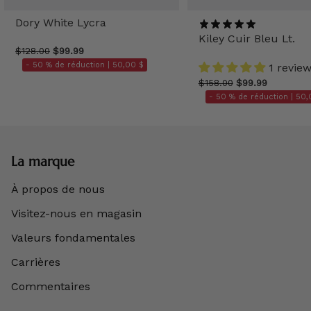
Dory White Lycra
Kiley Cuir Bleu Lt.
$128.00
$99.99
- 50 % de réduction |
50,00 $
1 revie
$158.00
$99.99
- 50 % de réduction |
50,
La marque
À propos de nous
Visitez-nous en magasin
Valeurs fondamentales
Carrières
Commentaires