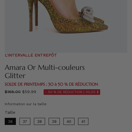
L'INTERVALLE ENTREPÔT
Amara Or Multi-couleurs
Glitter
SOLDE DE PRINTEMPS : 30 à 50 % DE RÉDUCTION
régulier
$168.00
$59.99
- 50 % DE RÉDUCTION |
30,00 $
prix
Information sur la taille
Taille
Taille
36
37
38
39
40
41