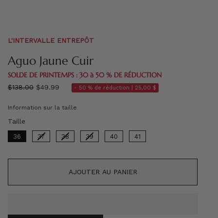
L'INTERVALLE ENTREPÔT
Aguo Jaune Cuir
SOLDE DE PRINTEMPS : 30 à 50 % DE RÉDUCTION
régulier
$138.00
$49.99
- 50 % de réduction |
25,00 $
prix
Information sur la taille
Taille
Taille
36
37
38
39
40
41
AJOUTER AU PANIER