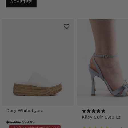
ACHETEZ
Dory White Lycra
Kiley Cuir Bleu Lt.
$128.00
$99.99
- 50 % de réduction |
50,00 $