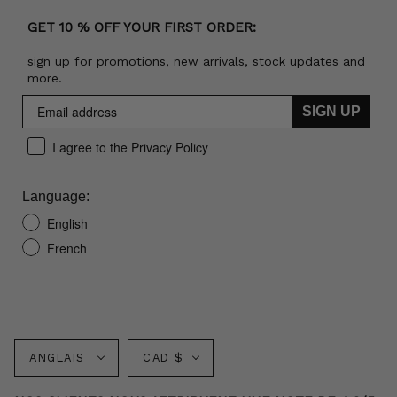
GET 10 % OFF YOUR FIRST ORDER:
sign up for promotions, new arrivals, stock updates and
more.
SIGN UP
I agree to the Privacy Policy
Language:
English
French
Langue
Monnaie
ANGLAIS
CAD $