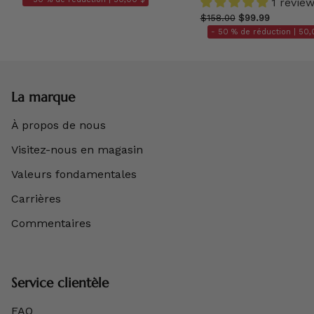
1 revie
$158.00
$99.99
- 50 % de réduction |
50,
La marque
À propos de nous
Visitez-nous en magasin
Valeurs fondamentales
Carrières
Commentaires
Service clientèle
FAQ