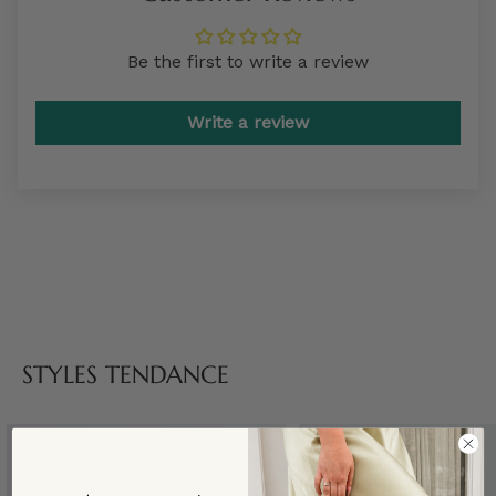
Be the first to write a review
Write a review
STYLES TENDANCE