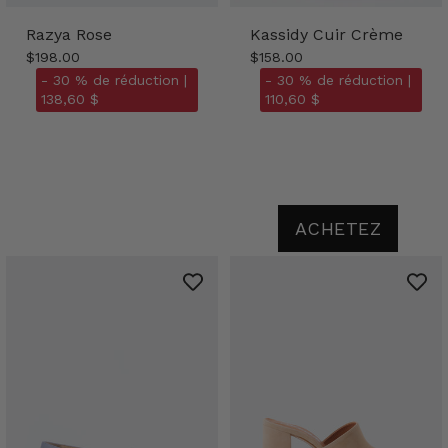
Razya Rose
Kassidy Cuir Crème
$198.00
$158.00
- 30 % de réduction |
- 30 % de réduction |
138,60 $
110,60 $
ACHETEZ