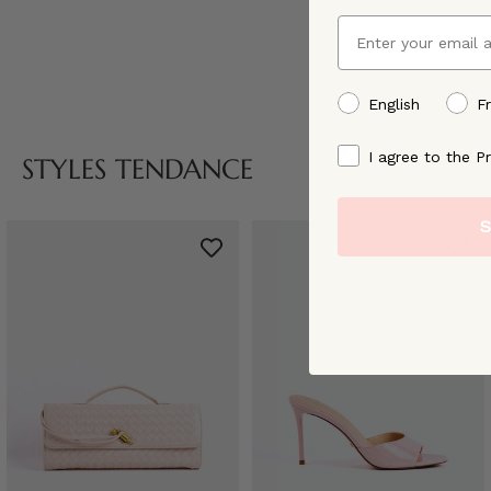
Email
preffered language
English
F
By signing up, you ag
I agree to the Pr
STYLES TENDANCE
S