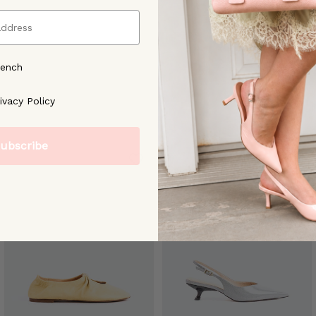
rench
ree to our [Privacy Policy]
ivacy Policy
ubscribe