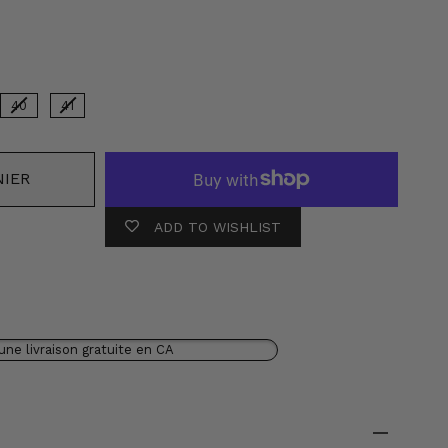
ouleur
40
41
NIER
ADD TO WISHLIST
une livraison gratuite en CA