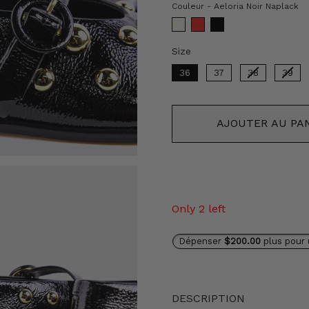
C
Couleur
-
Aeloria Noir Naplack
Size
Size
36
37
38
39
AJOUTER AU PA
Only 2 left
Dépenser
$200.00
plus pour 
DESCRIPTION