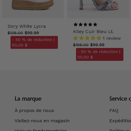
Dory White Lycra
Kiley Cuir Bleu Lt.
$128.00
$99.99
1 review
- 50 % de réduction |
$158.00
$99.99
50,00 $
- 50 % de réduction |
50,00 $
La marque
Service c
À propos de nous
FAQ
Visitez-nous en magasin
Expédition
Valeurs fondamentales
Politique