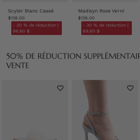
Scyler Blanc Cassé
Madisyn Rose Verni
$138.00
$128.00
- 30 % de réduction |
- 30 % de réduction |
96,60 $
89,60 $
50% DE RÉDUCTION SUPPLÉMENTAIRE
VENTE