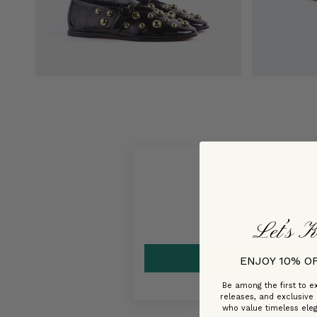
Let’s K
ENJOY 10% O
Be among the first to ex
releases, and exclusive
who value timeless ele