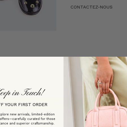
CONTACTEZ-NOUS
Customer Reviews
Be the first to write a review
eep in Touch!
Write a review
FF YOUR FIRST ORDER
plore new arrivals, limited-edition
 offers—carefully curated for those
gance and superior craftsmanship.