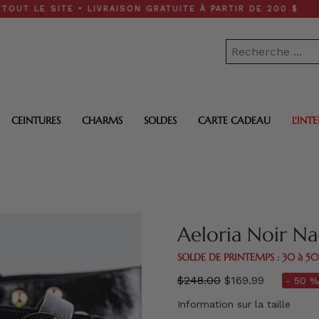
SITE • LIVRAISON GRATUITE À PARTIR DE 200 $
CEINTURES
CHARMS
SOLDES
CARTE CADEAU
L'INT
Aeloria Noir Na
SOLDE DE PRINTEMPS : 30 à 5
régulier
$248.00
$169.99
- 50 %
prix
Information sur la taille