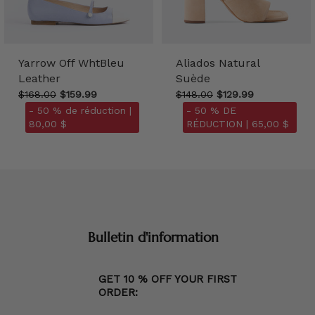
Yarrow Off WhtBleu
Aliados Natural
Leather
Suède
$168.00
$159.99
$148.00
$129.99
- 50 % de réduction |
- 50 % DE
80,00 $
RÉDUCTION |
65,00 $
Bulletin d'information
GET 10 % OFF YOUR FIRST
ORDER: