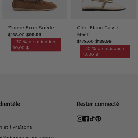
Zionne Brun Suède
Glint Blanc Cassé
Mesh
$168.00
$99.99
$178.00
$139.99
- 50 % de réduction |
50,00 $
- 50 % de réduction |
70,00 $
lientèle
Rester connecté
Instagram
Facebook
TikTok
Pinterest
 et livraisons
 d'échange et de retour