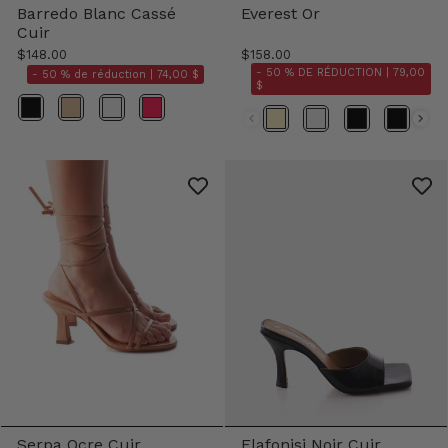
Barredo Blanc Cassé
Everest Or
Cuir
$148.00
$158.00
- 50 % DE RÉDUCTION |
79,00
- 50 % de réduction |
74,00 $
$
Couleurs
Couleur
Serpa Ocre Cuir
Elafonisi Noir Cuir