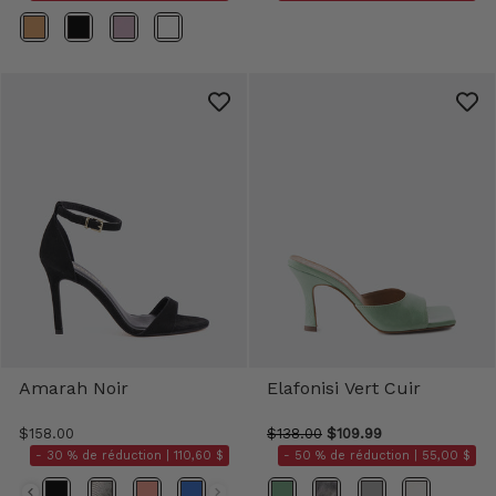
Couleurs
Amarah Noir
Elafonisi Vert Cuir
$158.00
$138.00
$109.99
- 30 % de réduction |
110,60 $
- 50 % de réduction |
55,00 $
Couleurs