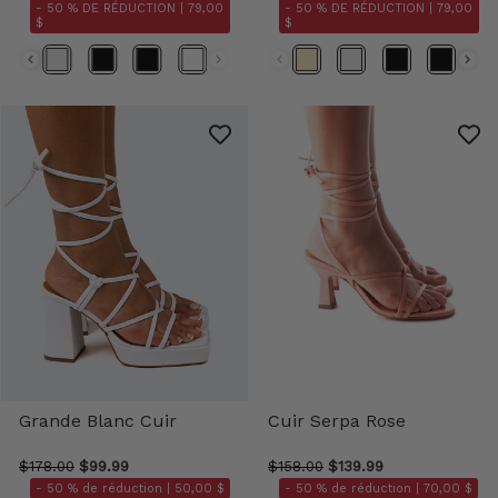
- 50 % DE RÉDUCTION |
79,00
- 50 % DE RÉDUCTION |
79,00
$
$
Couleur
Couleur
Grande Blanc Cuir
Cuir Serpa Rose
$178.00
$99.99
$158.00
$139.99
- 50 % de réduction |
50,00 $
- 50 % de réduction |
70,00 $