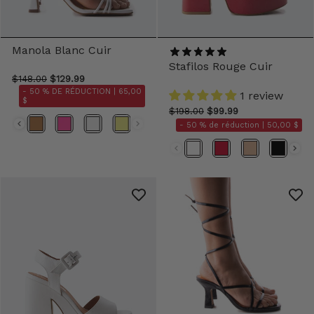
Manola Blanc Cuir
Stafilos Rouge Cuir
$148.00
$129.99
- 50 % DE RÉDUCTION |
65,00
1 review
$
$198.00
$99.99
Couleurs
- 50 % de réduction |
50,00 $
Couleurs