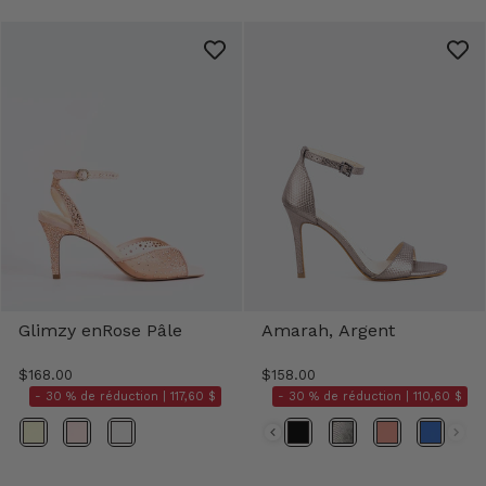
Glimzy enRose Pâle
Amarah, Argent
$168.00
$158.00
- 30 % de réduction |
117,60 $
- 30 % de réduction |
110,60 $
Couleur