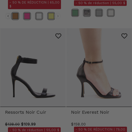
- 50 % DE RÉDUCTION |
65,00
- 50 % de réduction |
55,00 $
$
Couleurs
Couleurs
Ressorts Noir Cuir
Noir Everest Noir
$138.00
$109.99
$158.00
- 50 % DE RÉDUCTION |
79,00
- 50 % de réduction |
55,00 $