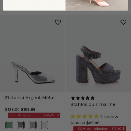
Couleur
Elafonisi Argent Métal
Stafilos cuir marine
$138.00
$109.99
- 50 % de réduction |
55,00 $
1 review
$198.00
$99.99
Couleurs
- 50 % de réduction |
50,00 $