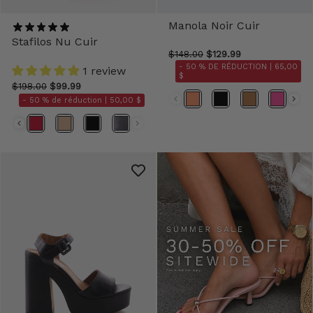
Manola Noir Cuir
Stafilos Nu Cuir
$148.00
$129.99
- 50 % DE RÉDUCTION |
65,00
1 review
$
$198.00
$99.99
Couleurs
- 50 % de réduction |
50,00 $
Couleurs