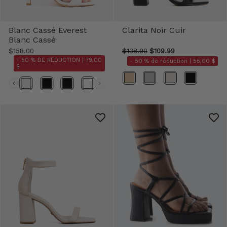
Blanc Cassé Everest
Clarita Noir Cuir
Blanc Cassé
$158.00
$138.00
$109.99
- 50 % DE RÉDUCTION |
79,00
- 50 % de réduction |
55,00 $
$
Couleur
Couleur