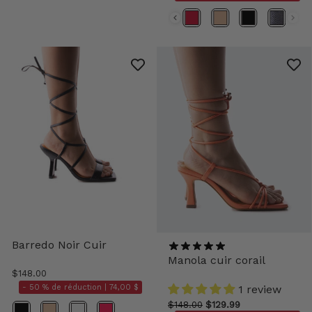
Couleurs
Barredo Noir Cuir
Manola cuir corail
$148.00
- 50 % de réduction |
74,00 $
1 review
$148.00
$129.99
Couleurs