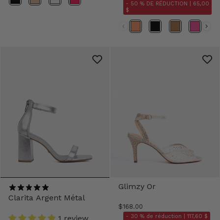
- 50 % DE RÉDUCTION |
65,00
$
Couleurs
Glimzy Or
Clarita Argent Métal
$168.00
- 30 % de réduction |
117,60 $
1 review