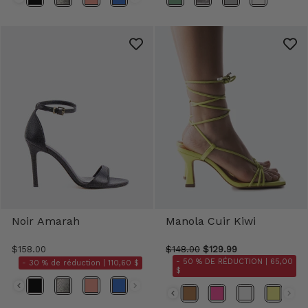
Noir Amarah
Manola Cuir Kiwi
$158.00
$148.00
$129.99
- 50 % DE RÉDUCTION |
65,00
- 30 % de réduction |
110,60 $
$
Couleurs