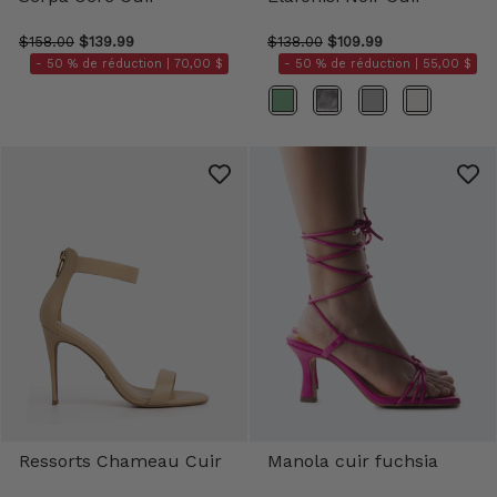
$158.00
$139.99
$138.00
$109.99
- 50 % de réduction |
70,00 $
- 50 % de réduction |
55,00 $
Couleurs
Ressorts Chameau Cuir
Manola cuir fuchsia