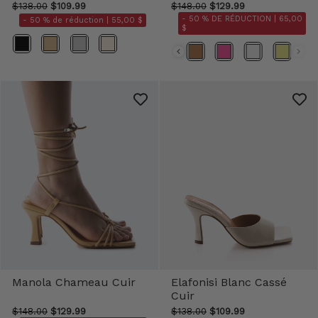
$138.00
$109.99
$148.00
$129.99
- 50 % DE RÉDUCTION |
65,00
- 50 % de réduction |
55,00 $
$
Couleur
Couleurs
Manola Chameau Cuir
Elafonisi Blanc Cassé
Cuir
$148.00
$129.99
$138.00
$109.99