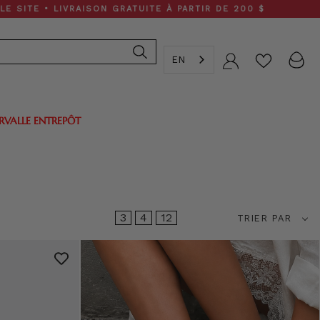
 LIVRAISON GRATUITE À PARTIR DE 200 $
EN
Compte
ERVALLE ENTREPÔT
Trier
3
4
12
TRIER PAR
par