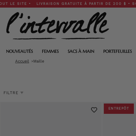
Skip
ITE • LIVRAISON GRATUITE À PARTIR DE 200 $ • SOLDES DE
to
content
NOUVEAUTÉS
FEMMES
SACS À MAIN
PORTEFEUILLES
Accueil
Maille
FILTRE
ENTREPÔT