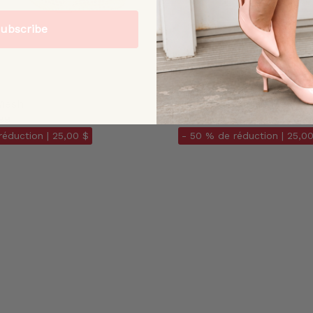
ubscribe
 Mesh
Cape Blanc Cassé Maille
99
$138.00
$49.99
réduction |
25,00 $
- 50 % de réduction |
25,00