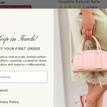
Faustine Natural Rafia
.99
1 review
réduction |
55,00 $
$138.00
$109.99
- 50 % de réduction |
55,00
Couleur
eep in Touch!
ENTREPÔT
FF YOUR FIRST ORDER
plore new arrivals, limited-edition
 offers—carefully curated for those
gance and superior craftsmanship.
rench
ree to our [Privacy Policy]
ivacy Policy