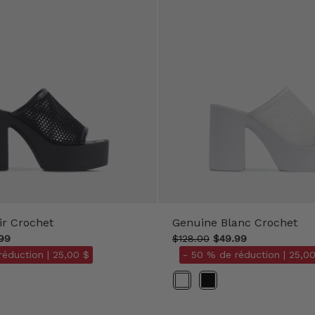
ir Crochet
Genuine Blanc Crochet
99
$128.00
$49.99
réduction |
25,00 $
- 50 % de réduction |
25,00