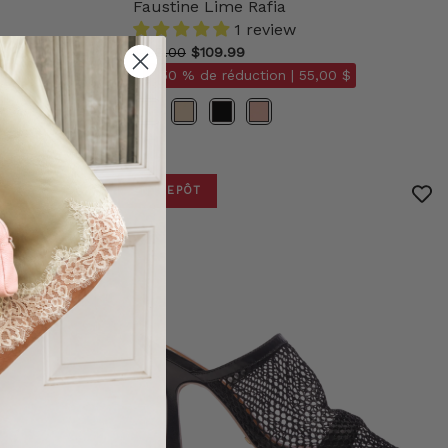
Faustine Lime Rafia
1 review
$138.00
$109.99
 $
- 50 % de réduction |
55,00 $
Couleur
ENTREPÔT