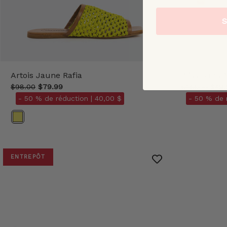
S
Artois Jaune Rafia
Bliss Sand
$98.00
$79.99
$138.00
$49.
- 50 % de réduction |
40,00 $
- 50 % de 
Couleur
ENTREPÔT