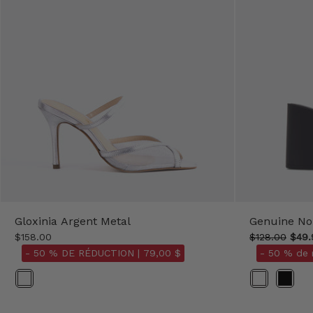
Gloxinia Argent Metal
Genuine No
$158.00
$128.00
$49.
- 50 % DE RÉDUCTION |
79,00 $
- 50 % de 
Couleur