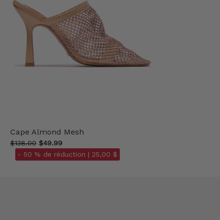
Cape Almond Mesh
$138.00
$49.99
- 50 % de réduction |
25,00 $