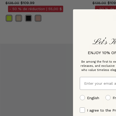
$138.00
$109.99
$138.00
$109
- 50 % de réduction |
55,00 $
- 50 % de 
Couleur
Couleur
Let’s K
ENTREPÔT
ENJOY 10% O
Be among the first to ex
releases, and exclusive
who value timeless ele
Email
preffered language
English
F
By signing up, you ag
I agree to the Pr