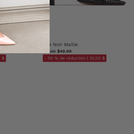
Cape Noir Maille
$138.00
$49.99
 $
- 50 % de réduction |
25,00 $