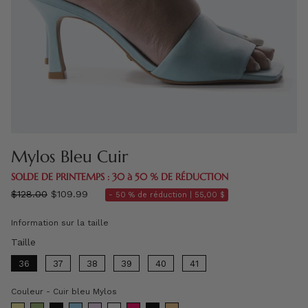
Mylos Bleu Cuir
SOLDE DE PRINTEMPS : 30 à 50 % DE RÉDUCTION
régulier
$128.00
$109.99
- 50 % de réduction |
55,00 $
prix
Information sur la taille
Taille
Taille
36
37
38
39
40
41
Couleur
Couleur
-
Cuir bleu Mylos