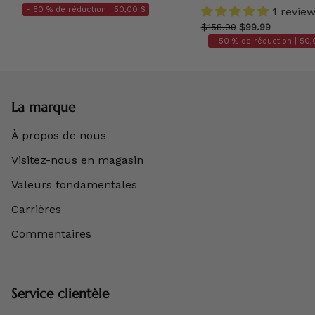
- 50 % de réduction |
50,00 $
1 revie
$158.00
$99.99
- 50 % de réduction |
50,
La marque
À propos de nous
Visitez-nous en magasin
Valeurs fondamentales
Carrières
Commentaires
Service clientèle