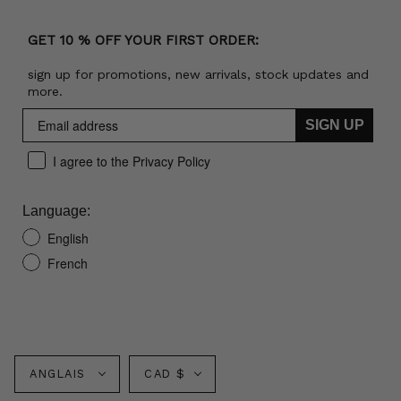
GET 10 % OFF YOUR FIRST ORDER:
sign up for promotions, new arrivals, stock updates and
more.
SIGN UP
I agree to the Privacy Policy
Language:
English
French
Langue
Monnaie
ANGLAIS
CAD $