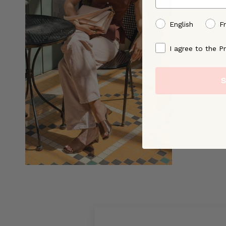
preffered language
English
F
By signing up, you ag
I agree to the Pr
S