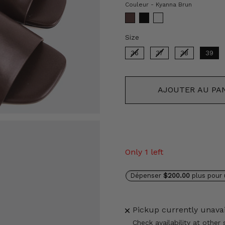
Couleur
Couleur
-
Kyanna Brun
Size
Size
36
37
38
39
AJOUTER AU PA
Only 1 left
Dépenser
$200.00
plus pour 
Pickup currently unava
Check availability at other 