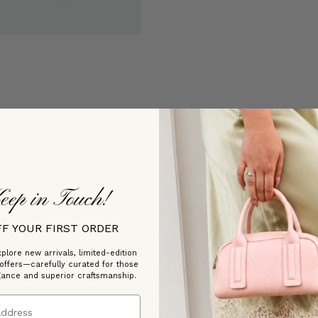
eep in Touch!
FF YOUR FIRST ORDER
plore new arrivals, limited-edition
 offers—carefully curated for those
gance and superior craftsmanship.