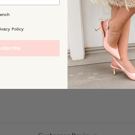
rench
ree to our [Privacy Policy]
ivacy Policy
ubscribe