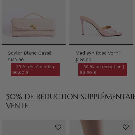
Scyler Blanc Cassé
Madisyn Rose Verni
$138.00
$128.00
- 30 % de réduction |
- 30 % de réduction |
96,60 $
89,60 $
50% DE RÉDUCTION SUPPLÉMENTAIRE
VENTE