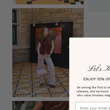
Let’s K
ENJOY 10% O
Be among the first to ex
releases, and exclusive
who value timeless ele
Email