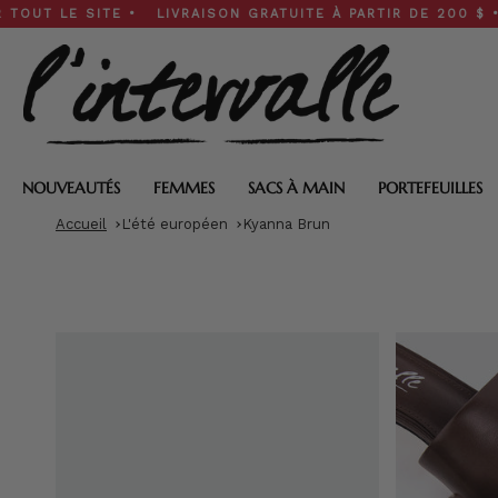
Skip
ITE • LIVRAISON GRATUITE À PARTIR DE 200 $ • SOLDES DE
to
content
NOUVEAUTÉS
FEMMES
SACS À MAIN
PORTEFEUILLES
Accueil
L'été européen
Kyanna Brun