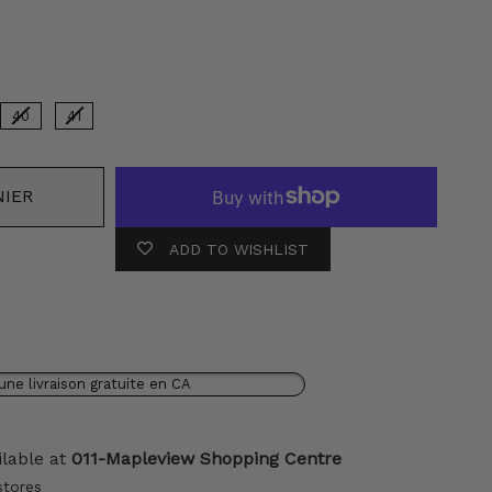
40
41
NIER
ADD TO WISHLIST
une livraison gratuite en CA
ilable at
011-Mapleview Shopping Centre
stores