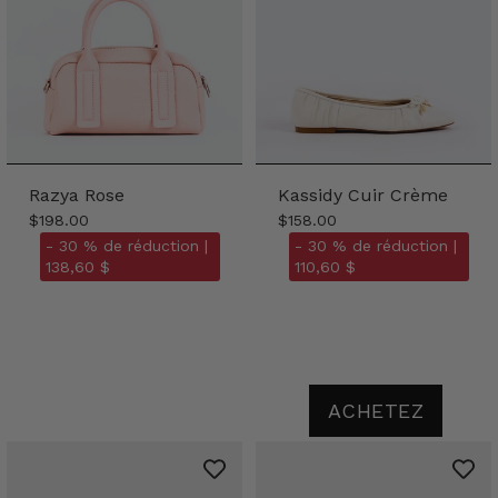
Razya Rose
Kassidy Cuir Crème
$198.00
$158.00
- 30 % de réduction |
- 30 % de réduction |
138,60 $
110,60 $
ACHETEZ