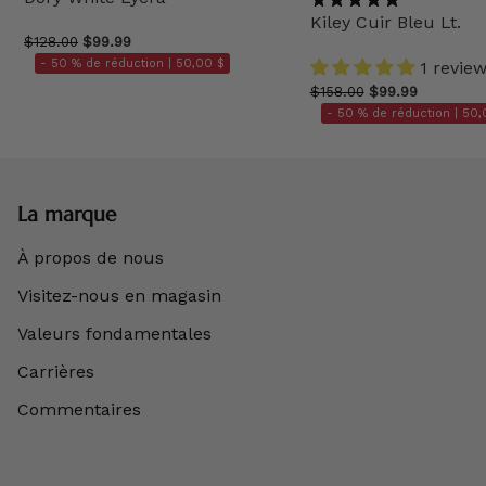
Kiley Cuir Bleu Lt.
$128.00
$99.99
- 50 % de réduction |
50,00 $
1 revie
$158.00
$99.99
- 50 % de réduction |
50,
La marque
À propos de nous
Visitez-nous en magasin
Valeurs fondamentales
Carrières
Commentaires