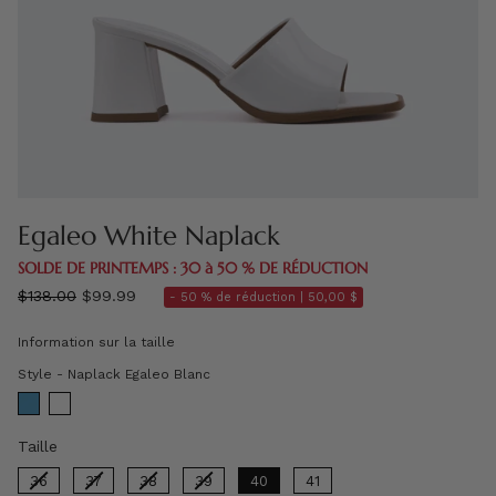
Egaleo White Naplack
SOLDE DE PRINTEMPS : 30 à 50 % DE RÉDUCTION
régulier
$138.00
$99.99
- 50 % de réduction |
50,00 $
prix
Information sur la taille
Style
Style
-
Naplack Egaleo Blanc
Taille
Taille
36
37
38
39
40
41