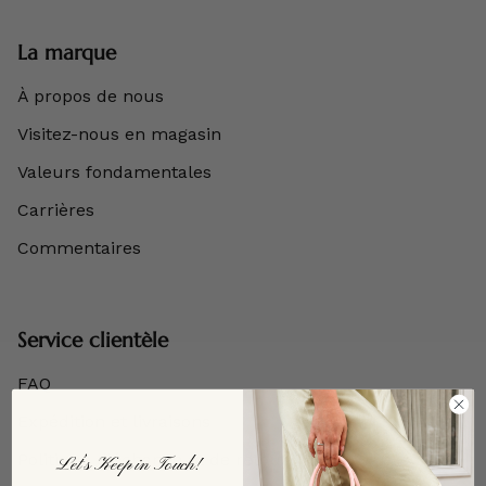
La marque
À propos de nous
Visitez-nous en magasin
Valeurs fondamentales
Carrières
Commentaires
Service clientèle
FAQ
Expédition et livraisons
Politique d'échange et de retour
Let’s Keep in Touch!