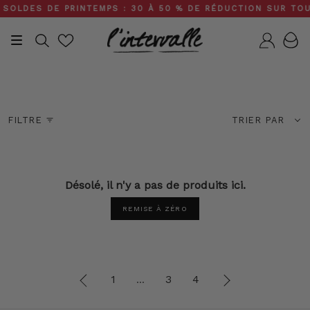
Skip
SOLDES DE PRINTEMPS : 30 À 50 % DE RÉDUCTION SUR TOUT 
to
content
Recherche
Compt
Invité de mariage
Trier
FILTRE
TRIER PAR
par
Désolé, il n'y a pas de produits ici.
REMISE À ZÉRO
"
1
3
4
5
...
Précédent