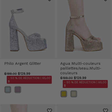
Philo Argent Glitter
Agua Multi-couleurs
paillettes/seau.Multi-
couleurs
$188.00
$129.99
$188.00
$129.99
- 50 % DE RÉDUCTION |
65,00
$
- 50 % DE RÉDUCTION |
65,00
$
Couleur
Couleur