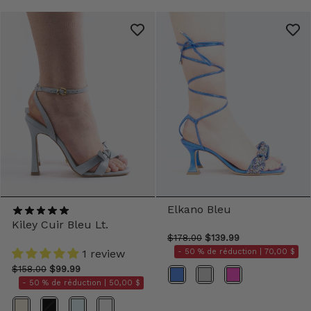
Elkano Bleu
Kiley Cuir Bleu Lt.
$178.00
$139.99
- 50 % de réduction |
70,00 $
1 review
$158.00
$99.99
Couleur
- 50 % de réduction |
50,00 $
Couleur