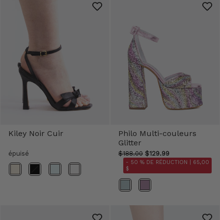
Kiley Noir Cuir
Philo Multi-couleurs
Glitter
épuisé
$188.00
$129.99
- 50 % DE RÉDUCTION |
65,00
Couleur
$
Couleur