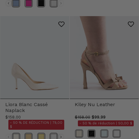
Couleur
Liora Blanc Cassé
Kiley Nu Leather
Naplack
$158.00
$158.00
$99.99
- 50 % DE RÉDUCTION |
79,00
- 50 % de réduction |
50,00 $
$
Couleur
Couleur