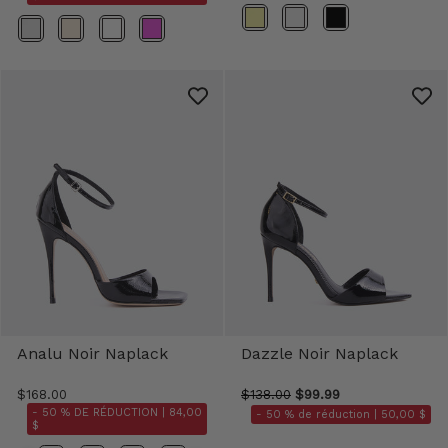
Couleur
Couleur
Analu Noir Naplack
Dazzle Noir Naplack
$168.00
$138.00
$99.99
- 50 % DE RÉDUCTION |
84,00
- 50 % de réduction |
50,00 $
$