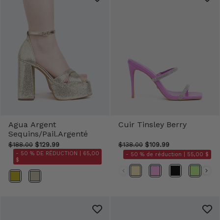
Agua Argent
Cuir Tinsley Berry
Sequins/Pail.Argenté
$188.00
$129.99
$138.00
$109.99
- 50 % DE RÉDUCTION |
65,00
- 50 % de réduction |
55,00 $
$
Couleur
Couleur