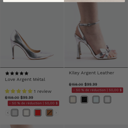
Kiley Argent Leather
Love Argent Métal
$158.00
$99.99
- 50 % de réduction |
50,00 $
1 review
$158.00
$99.99
Couleur
- 50 % de réduction |
50,00 $
Couleurs