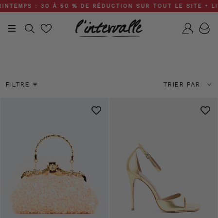
Skip
: 30 À 50 % DE RÉDUCTION SUR TOUT LE SITE • LIVRAISON 
to
content
Recherche
Compt
Invité de mariage
Trier
FILTRE
TRIER PAR
par