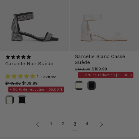
Garcelle Blanc Cassé
Suède
Garcelle Noir Suède
$148.00
$109.99
- 50 % de réduction |
55,00 $
1 review
$148.00
$109.99
Couleur
- 50 % de réduction |
55,00 $
Couleur
"
3
Suivant
1
2
4
Précédent
"