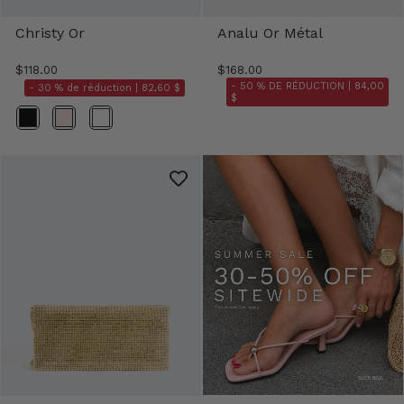
Christy Or
Analu Or Métal
$118.00
$168.00
- 50 % DE RÉDUCTION |
84,00
- 30 % de réduction |
82,60 $
$
Couleur