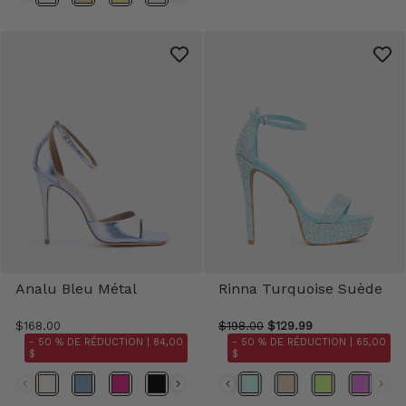
Analu Bleu Métal
Rinna Turquoise Suède
$168.00
$198.00
$129.99
- 50 % DE RÉDUCTION |
84,00
- 50 % DE RÉDUCTION |
65,00
$
$
Couleur
Couleur