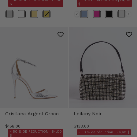
- 50 % DE RÉDUCTION |
75,00
- 50 % DE RÉDUCTION |
84,00
$
$
Couleur
Couleur
Cristiana Argent Croco
Leilany Noir
$168.00
$138.00
- 50 % DE RÉDUCTION |
84,00
- 30 % de réduction |
96,60 $
$