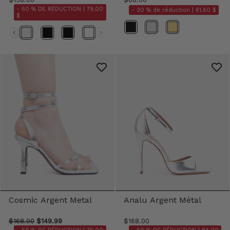
- 50 % DE RÉDUCTION |
79,00
- 30 % de réduction |
61,60 $
$
Couleur
Couleur
Cosmic Argent Metal
Analu Argent Métal
$168.00
$149.99
$168.00