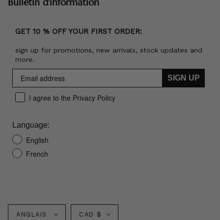
Bulletin d'information
GET 10 % OFF YOUR FIRST ORDER:
sign up for promotions, new arrivals, stock updates and
more.
SIGN UP
I agree to the Privacy Policy
Language:
English
French
Langue
Monnaie
ANGLAIS
CAD $