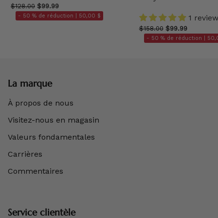
$128.00
$99.99
- 50 % de réduction |
50,00 $
1 revie
$158.00
$99.99
- 50 % de réduction |
50,
La marque
À propos de nous
Visitez-nous en magasin
Valeurs fondamentales
Carrières
Commentaires
Service clientèle