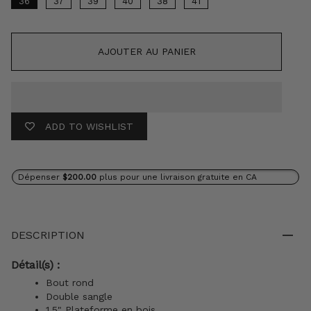
36
37
39
40
38
41
AJOUTER AU PANIER
ADD TO WISHLIST
Dépenser
$200.00
plus pour une livraison gratuite en CA
DESCRIPTION
Détail(s) :
Bout rond
Double sangle
1.5" Plateforme en bois