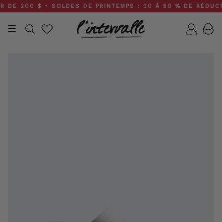
Skip
E 200 $ • SOLDES DE PRINTEMPS : 30 À 50 % DE RÉDUCTION
to
content
Recherche
Compt