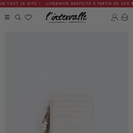
Skip
TOUT LE SITE • LIVRAISON GRATUITE À PARTIR DE 200 $ • 
to
content
Recherche
Compt