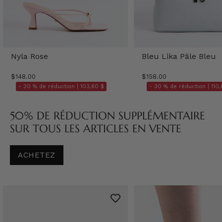
Nyla Rose
Bleu Lika Pâle Bleu
$148.00
$158.00
- 30 % de réduction |
103,60 $
- 30 % de réduction |
110,
50% DE RÉDUCTION SUPPLÉMENTAIRE
SUR TOUS LES ARTICLES EN VENTE
ACHETEZ