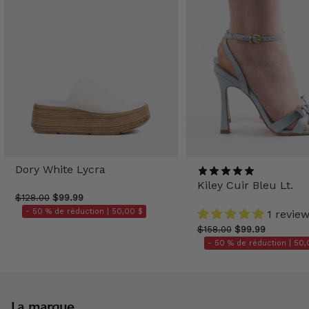
Dory White Lycra
Kiley Cuir Bleu Lt.
$128.00
$99.99
- 50 % de réduction |
50,00 $
1 revie
$158.00
$99.99
- 50 % de réduction |
50,
La marque