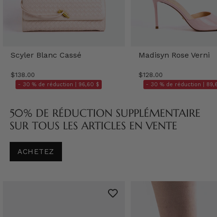
Scyler Blanc Cassé
Madisyn Rose Verni
$138.00
$128.00
- 30 % de réduction |
96,60 $
- 30 % de réduction |
89,
50% DE RÉDUCTION SUPPLÉMENTAIRE
SUR TOUS LES ARTICLES EN VENTE
ACHETEZ