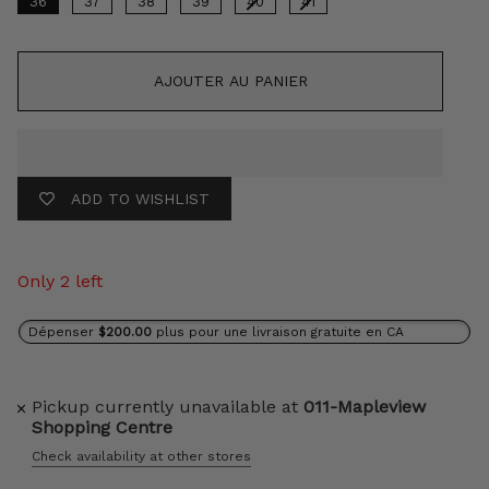
36
37
38
39
40
41
AJOUTER AU PANIER
ADD TO WISHLIST
Only 2 left
Dépenser
$200.00
plus pour une livraison gratuite en CA
Pickup currently unavailable at
011-Mapleview
Shopping Centre
Check availability at other stores