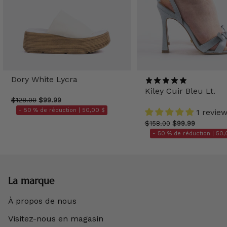
Dory White Lycra
Kiley Cuir Bleu Lt.
$128.00
$99.99
- 50 % de réduction |
50,00 $
1 revie
$158.00
$99.99
- 50 % de réduction |
50,
La marque
À propos de nous
Visitez-nous en magasin