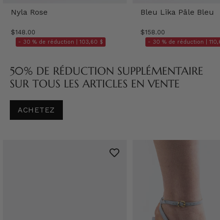
Nyla Rose
Bleu Lika Pâle Bleu
$148.00
$158.00
- 30 % de réduction |
103,60 $
- 30 % de réduction |
110,
50% DE RÉDUCTION SUPPLÉMENTAIRE
SUR TOUS LES ARTICLES EN VENTE
ACHETEZ