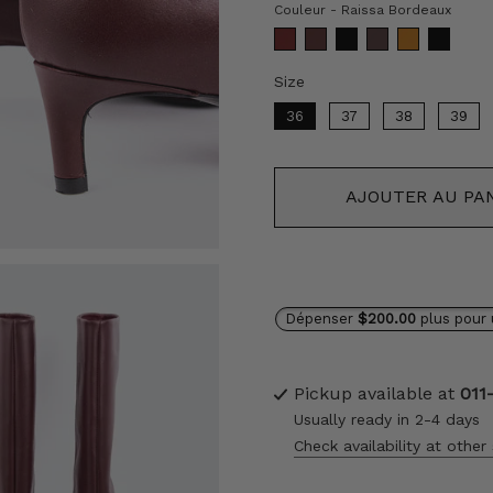
Coul
Couleur
-
Raissa Bordeaux
Size
Size
36
37
38
39
AJOUTER AU PA
Dépenser
$200.00
plus pour 
Pickup available at
011
Usually ready in 2-4 days
Check availability at other