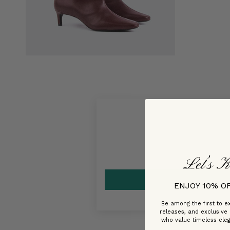
Let’s K
ENJOY 10% O
Be among the first to ex
releases, and exclusive
who value timeless ele