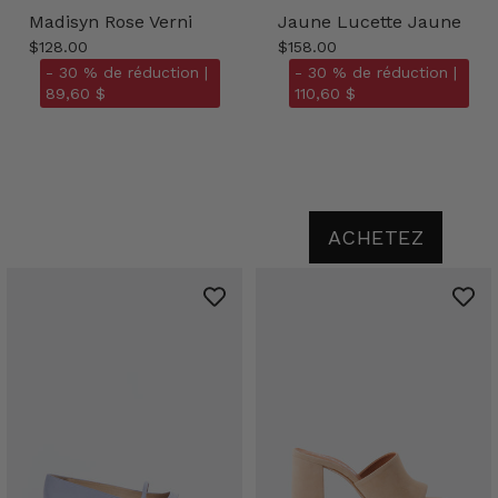
Madisyn Rose Verni
Jaune Lucette Jaune
$128.00
$158.00
- 30 % de réduction |
- 30 % de réduction |
89,60 $
110,60 $
ACHETEZ