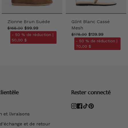
Zionne Brun Suède
Glint Blanc Cassé
Mesh
$168.00
$99.99
$178.00
$139.99
- 50 % de réduction |
50,00 $
- 50 % de réduction |
70,00 $
lientèle
Rester connecté
Instagram
Facebook
TikTok
Pinterest
 et livraisons
 d'échange et de retour