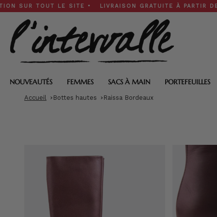
Skip
R TOUT LE SITE • LIVRAISON GRATUITE À PARTIR DE 200 $ 
to
content
NOUVEAUTÉS
FEMMES
SACS À MAIN
PORTEFEUILLES
Accueil
Bottes hautes
Raissa Bordeaux