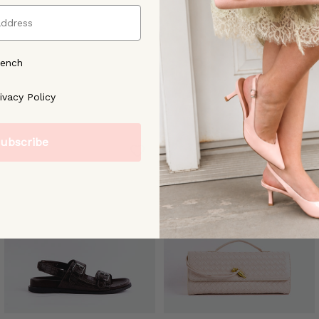
rench
ree to our [Privacy Policy]
ivacy Policy
ubscribe