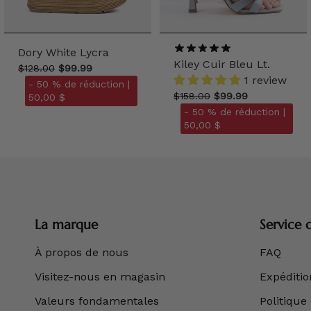
Dory White Lycra
Kiley Cuir Bleu Lt.
$128.00
$99.99
1 review
- 50 % de réduction |
$158.00
$99.99
50,00 $
- 50 % de réduction |
50,00 $
La marque
Service c
À propos de nous
FAQ
Visitez-nous en magasin
Expédition
Valeurs fondamentales
Politique