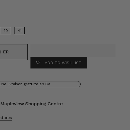
eur
40
41
NIER
ADD TO WISHLIST
une livraison gratuite en CA
-Mapleview Shopping Centre
 stores