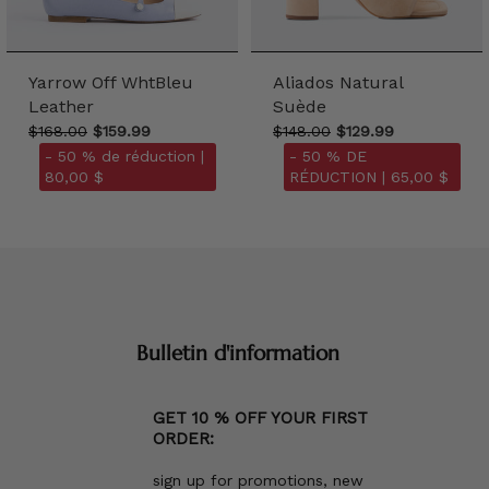
Yarrow Off WhtBleu
Aliados Natural
Leather
Suède
$168.00
$159.99
$148.00
$129.99
- 50 % de réduction |
- 50 % DE
80,00 $
RÉDUCTION |
65,00 $
Bulletin d'information
GET 10 % OFF YOUR FIRST
ORDER:
sign up for promotions, new