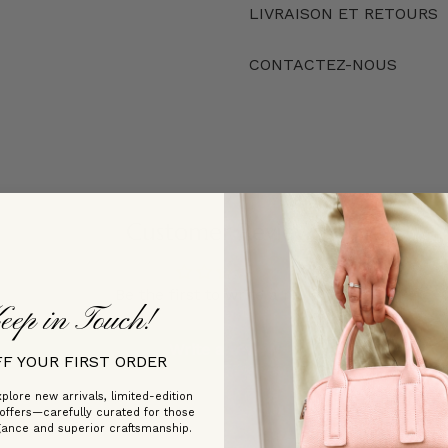
LIVRAISON ET RETOURS
CONTACTEZ-NOUS
Customer Reviews
Be the first to write a review
eep in Touch!
Write a review
FF YOUR FIRST ORDER
plore new arrivals, limited-edition
 offers—carefully curated for those
gance and superior craftsmanship.