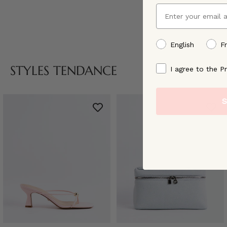
Email
preffered language
English
F
By signing up, you ag
STYLES TENDANCE
I agree to the Pr
S